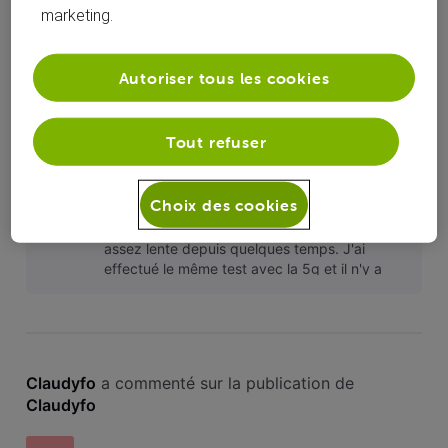
marketing.
Internet mobile
C
Autoriser tous les cookies
Bonjour, Depuis quelques temps, ma compagne et moi-
même avons des difficultés avec le réseau 4G et 5G. Il y a
régulièrement des perturbations. Pourriez-vous me dire si il
Tout refuser
est possible de tester l'internet mobile et si oui comment ?
Je vous remercie.
Bonjour à tous, La vitesse de connexion des
C
Choix des cookies
données mobiles de mon téléphone (ainsi que
sur celui de ma compagne) sont à nouveau
assez lente depuis quelques temps. J'ai
effectué le même test avec la 5g et il n'y a
pas beaucoup de différence. Conce
Claudyfo
 a commenté sur la publication de 
Claudyfo