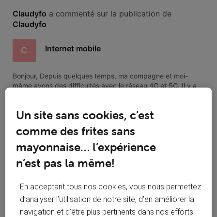
Toutesles
Claudyfo
 a commenté sur la publication de 
activités
Claudyfo
Internet mobile
C
Bonjour, Depuis quelques temps, ma compagne et moi-
même avons des difficultés avec le réseau 4G et 5G. Il y a
régulièrement des perturbations. Pourriez-vous me dire si il
est possible de tester l'internet mobile et si oui comment ?
Un site sans cookies, c’est
Je vous remercie.
Bonjour @roylion15 Merci de l'information.
C
comme des frites sans
C'est dommage car cela aidait vraiment bien
les clients. Bonne journée à vous
mayonnaise… l’expérience
n’est pas la même!
En acceptant tous nos cookies, vous nous permettez
Claudyfo
 a commenté sur la publication de 
d’analyser l’utilisation de notre site, d’en améliorer la
Claudyfo
navigation et d’être plus pertinents dans nos efforts