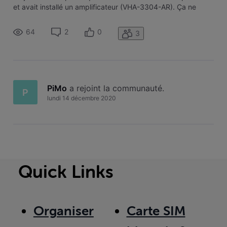
et avait installé un amplificateur (VHA-3304-AR). Ça ne
m'avait pas trop dérangé jusqu'aux confinements :
travaillant chez moi, mon employeur me met à disposition un
64
2
0
3
VPN pour accéder a
PiMo
 a rejoint la communauté.
P
lundi 14 décembre 2020
Quick Links
Organiser
Carte SIM