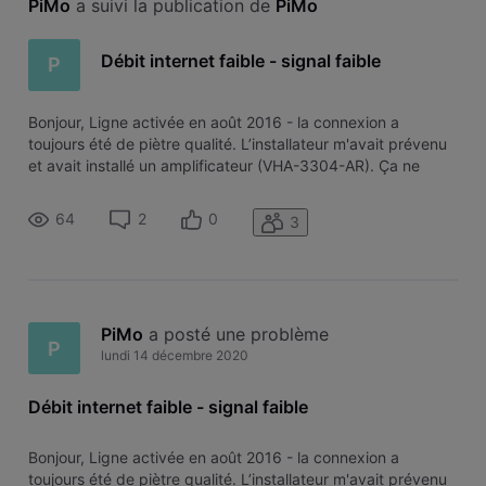
PiMo
 a suivi la publication de 
PiMo
Débit internet faible - signal faible
P
Bonjour, Ligne activée en août 2016 - la connexion a
toujours été de piètre qualité. L’installateur m'avait prévenu
et avait installé un amplificateur (VHA-3304-AR). Ça ne
m'avait pas trop dérangé jusqu'aux confinements :
travaillant chez moi, mon employeur me met à disposition un
64
2
0
3
VPN pour accéder a
PiMo
 a posté une problème
P
lundi 14 décembre 2020
Débit internet faible - signal faible
Bonjour, Ligne activée en août 2016 - la connexion a
toujours été de piètre qualité. L’installateur m'avait prévenu