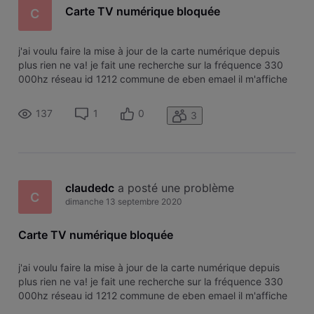
Carte TV numérique bloquée
C
j'ai voulu faire la mise à jour de la carte numérique depuis
plus rien ne va! je fait une recherche sur la fréquence 330
000hz réseau id 1212 commune de eben emael il m'affiche
170 chaines trouvée problêmes c'est que je n'ai plus aucune
chaines!!!! Ma carte est elles toujours activée merci de
137
1
0
3
m'expl
claudedc
 a posté une problème
C
dimanche 13 septembre 2020
Carte TV numérique bloquée
j'ai voulu faire la mise à jour de la carte numérique depuis
plus rien ne va! je fait une recherche sur la fréquence 330
000hz réseau id 1212 commune de eben emael il m'affiche
170 chaines trouvée problêmes c'est que je n'ai plus aucune