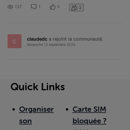
chaines!!!! Ma carte est elles toujours activée merci de
137
1
0
3
m'expl
claudedc
 a rejoint la communauté.
C
dimanche 13 septembre 2020
Quick Links
Organiser
Carte SIM
son
bloquée ?