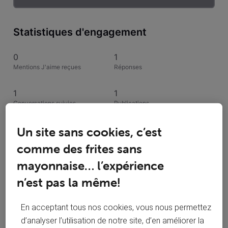
Statistiques d'engagement
0
1
Mentions J'aime reçues
Réponses
1
1
Conversations suivies
Publications
0
Un site sans cookies, c’est
Solutions acceptées
comme des frites sans
mayonnaise… l’expérience
Activités de claudedc
n’est pas la même!
Toutesles activités
En acceptant tous nos cookies, vous nous permettez
Selected
d’analyser l’utilisation de notre site, d’en améliorer la