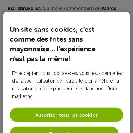
Toutesles
mariebruxelles
 a aimé le commentaire de 
Marcs
activités
Un site sans cookies, c’est
comme des frites sans
Hello, Je réalise que ma question était stupide, mais j'ai eu
un gros doute. Pour moi, il n'y a jamais de question stupide,
mayonnaise… l’expérience
c'est bien plus con d'être embèté car on n'a pas osé poser
n’est pas la même!
la question. +1 aussi pour la remarque de bulrog, si
0
0
0
0
En acceptant tous nos cookies, vous nous permettez
d’analyser l’utilisation de notre site, d’en améliorer la
navigation et d’être plus pertinents dans nos efforts
mariebruxelles
 a aimé le commentaire de 
bulrog
marketing.
Autoriser tous les cookies
Bonjour, @mariebruxelles Par contre, si le contenu de votre