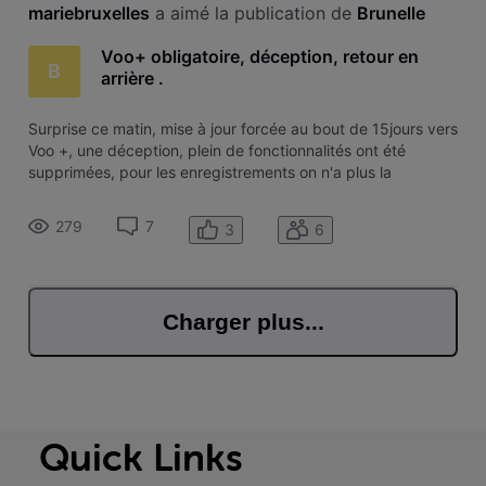
mariebruxelles
 a aimé la publication de 
Brunelle
Voo+ obligatoire, déception, retour en
B
arrière .
Surprise ce matin, mise à jour forcée au bout de 15jours vers
Voo +, une déception, plein de fonctionnalités ont été
supprimées, pour les enregistrements on n'a plus la
possibilité d'encoder "tt les semaines", du "lun au vend" ou
"sam-dim",... il faudra à chaque fois réencoder, on perd du
279
7
3
6
temps ! On
Charger plus...
Quick Links