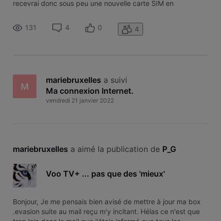
recevrai donc sous peu une nouvelle carte SIM en
remplacement de celle que j'utilisais jusqu'à présent avec un
autre opérateur. Mais cela signifie-t-il que je vais perdre mes
131
4
0
4
contacts, mes phot
mariebruxelles
 a suivi 
M
Ma connexion Internet
.
vendredi 21 janvier 2022
mariebruxelles
 a aimé la publication de 
P_G
Voo TV+ ... pas que des 'mieux'
Bonjour, Je me pensais bien avisé de mettre à jour ma box
.evasion suite au mail reçu m'y incitant. Hélas ce n'est que