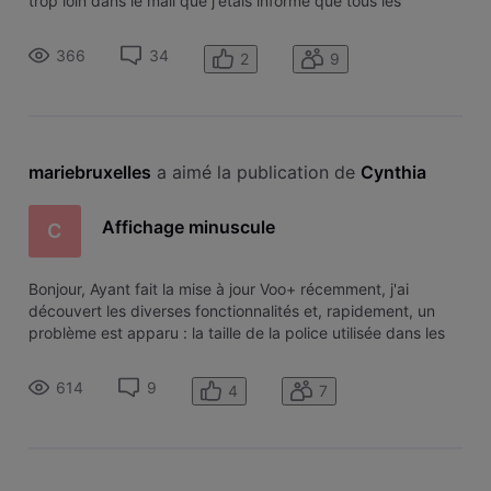
trop loin dans le mail que j'étais informé que tous les
enregistrements seraient perdus !! Je trouve plus que
regrettable que ceci n'ait pas été mentionné comme
366
34
2
9
avertissement en ini
mariebruxelles
 a aimé la publication de 
Cynthia 
Affichage minuscule
C
Bonjour, Ayant fait la mise à jour Voo+ récemment, j'ai
découvert les diverses fonctionnalités et, rapidement, un
problème est apparu : la taille de la police utilisée dans les
menus. Pour pouvoir naviguer dans ces menus, j'ai du
m'approcher de la télévision, assez prêt. Et j'ai une relative
614
9
4
7
bonne v