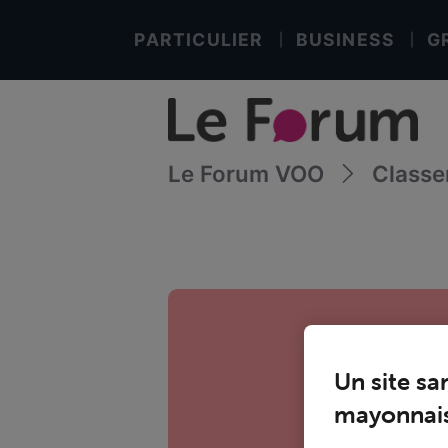
PARTICULIER
BUSINESS
G
Le Forum VOO
Class
Un site sa
mayonnais