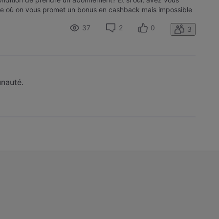
ne où on vous promet un bonus en cashback mais impossible
mme preuve car aucun ag
37
2
0
3
unauté.