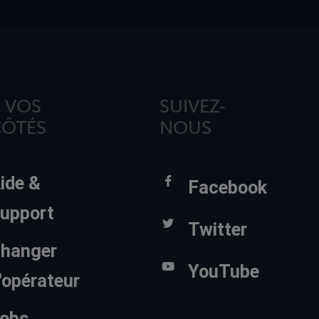
 VOS
SUIVEZ-
CÔTÉS
NOUS
ide &
Facebook
upport
Twitter
hanger
YouTube
'opérateur
obs