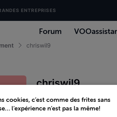
RANDES ENTREPRISES
Forum
VOOassista
ement
chriswil9
chriswil9
Promeneur
ns cookies, c’est comme des frites sans
Joined
lundi 24 août 2020
e… l’expérience n’est pas la même!