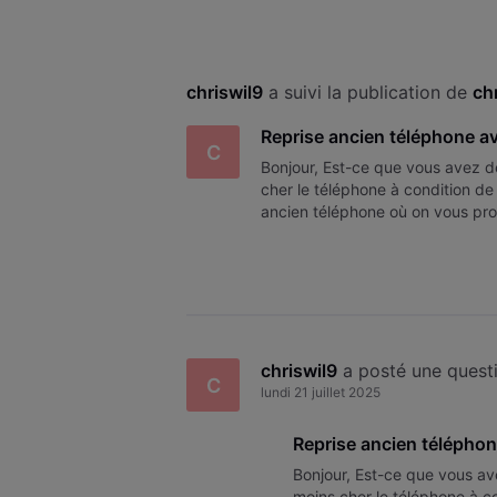
chriswil9
 a suivi la publication de 
ch
Reprise ancien téléphone a
C
Bonjour, Est-ce que vous avez d
cher le téléphone à condition d
ancien téléphone où on vous pr
facture voo comme preuve car 
chriswil9
 a posté une quest
C
lundi 21 juillet 2025
Reprise ancien télépho
Bonjour, Est-ce que vous av
moins cher le téléphone à c