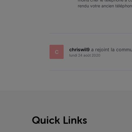
rendu votre ancien télépho
d'avoir une facture voo co
chriswil9
 a rejoint la comm
C
lundi 24 août 2020
Quick Links