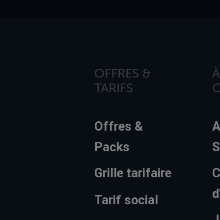
OFFRES &
À
TARIFS
Offres &
A
Packs
S
Grille tarifaire
C
d
Tarif social
J