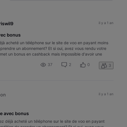
Selected
Toutesles
activités
riswil9
il y a 1 an
vec bonus
éjà acheté un téléphone sur le site de voo en payant moins
e prendre un abonnement? Et si oui, avez vous rendu votre
omet un bonus en cashback mais impossible d'avoir une
aucun ag
37
2
0
3
ion
il y a 1 an
ne avec bonus
ez déjà acheté un téléphone sur le site de voo en payant
ondition de prendre un abonnement? Et si oui, avez vous