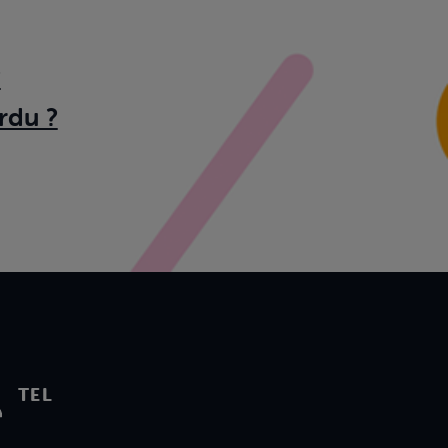
?
rdu ?
TEL