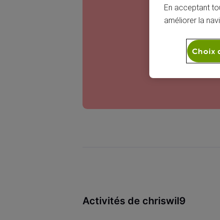
C
En acceptant tou
améliorer la nav
Choix 
Activités de chriswil9