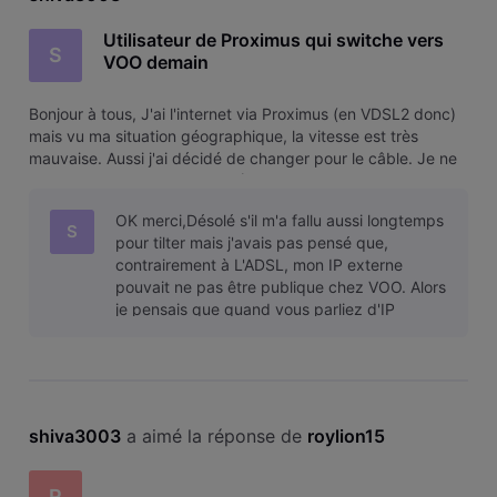
Utilisateur de Proximus qui switche vers
S
VOO demain
Bonjour à tous, J'ai l'internet via Proximus (en VDSL2 donc)
mais vu ma situation géographique, la vitesse est très
mauvaise. Aussi j'ai décidé de changer pour le câble. Je ne
suis pas intéressé par la télé (VOO Corder etc.), juste par
internet. Mes parents qui ont uniquement le VOO Corder et
OK merci,Désolé s'il m'a fallu aussi longtemps
Intern
S
pour tilter mais j'avais pas pensé que,
contrairement à L'ADSL, mon IP externe
pouvait ne pas être publique chez VOO. Alors
je pensais que quand vous parliez d'IP
privée, vous parliez de L'IP définie par
shiva3003
 a aimé la réponse de 
roylion15
R