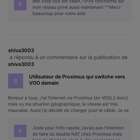
Ben voilà tout est clean, l'IPv6 fonctionne sur
Intern
S
mon réseau privé aussi maintenant ^^Merci
beaucoup pour votre aide
shiva3003
 a répondu à un commentaire sur la publication de 
shiva3003
Utilisateur de Proximus qui switche vers
S
VOO demain
Bonjour à tous, J'ai l'internet via Proximus (en VDSL2 donc)
mais vu ma situation géographique, la vitesse est très
mauvaise. Aussi j'ai décidé de changer pour le câble. Je ne
suis pas intéressé par la télé (VOO Corder etc.), juste par
internet. Mes parents qui ont uniquement le VOO Corder et
Juste pour l'info rapide, j'avais pas l'intention
Intern
S
de faire du double NAT chez Proximus mais