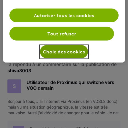
Bonjour à tous, Chez Proximus j'avais un abonnement digital
au journal le Soir avec le Soir+, est-ce que VOO propose une
telle offre ? Merci
Autoriser tous les cookies
78
0
0
2
Tout refuser
Choix des cookies
shiva3003
 a répondu à un commentaire sur la publication de 
shiva3003
Utilisateur de Proximus qui switche vers
S
VOO demain
Bonjour à tous, J'ai l'internet via Proximus (en VDSL2 donc)
mais vu ma situation géographique, la vitesse est très
mauvaise. Aussi j'ai décidé de changer pour le câble. Je ne
suis pas intéressé par la télé (VOO Corder etc.), juste par
internet. Mes parents qui ont uniquement le VOO Corder et