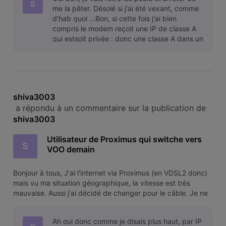
Intern
S
me la pêter. Désolé si j'ai été vexant, comme
d'hab quoi ...Bon, si cette fois j'ai bien
compris le modem reçoit une IP de classe A
qui estsoit privée : donc une classe A dans un
range 10
shiva3003
 a répondu à un commentaire sur la publication de 
shiva3003
Utilisateur de Proximus qui switche vers
S
VOO demain
Bonjour à tous, J'ai l'internet via Proximus (en VDSL2 donc)
mais vu ma situation géographique, la vitesse est très
mauvaise. Aussi j'ai décidé de changer pour le câble. Je ne
suis pas intéressé par la télé (VOO Corder etc.), juste par
internet. Mes parents qui ont uniquement le VOO Corder et
Ah oui donc comme je disais plus haut, par IP
Intern