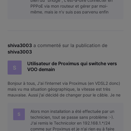
bien du "bridge", c'est-à-dire connecter en
PPPoE via mon routeur et gérer par moi-
même, mais je n'y suis pas parvenu enfin
shiva3003
 a commenté sur la publication de 
shiva3003
Utilisateur de Proximus qui switche vers
S
VOO demain
Bonjour à tous, J'ai l'internet via Proximus (en VDSL2 donc)
mais vu ma situation géographique, la vitesse est très
mauvaise. Aussi j'ai décidé de changer pour le câble. Je ne
suis pas intéressé par la télé (VOO Corder etc.), juste par
internet. Mes parents qui ont uniquement le VOO Corder et
Alors mon installation a été effectuée par un
Intern
S
technicien, tout se passe sans problème :-).
J'ai remis le Technicolor en 192.168.1.*/24
comme sur Proximus et je n'ai rien eu à faire