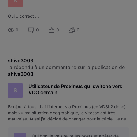
Oui ...correct ...
0
0
0
0
shiva3003
 a répondu à un commentaire sur la publication de 
shiva3003
Utilisateur de Proximus qui switche vers
S
VOO demain
Bonjour à tous, J'ai l'internet via Proximus (en VDSL2 donc)
mais vu ma situation géographique, la vitesse est très
mauvaise. Aussi j'ai décidé de changer pour le câble. Je ne
suis pas intéressé par la télé (VOO Corder etc.), juste par
internet. Mes parents qui ont uniquement le VOO Corder et
Oui bon, je vais relire les posts et arrêter de