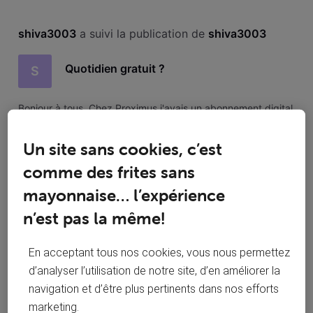
Selected
Toutesles
shiva3003
 a suivi la publication de 
shiva3003
activités
Quotidien gratuit ?
S
Bonjour à tous, Chez Proximus j'avais un abonnement digital
au journal le Soir avec le Soir+, est-ce que VOO propose une
telle offre ? Merci
Un site sans cookies, c’est
78
0
0
comme des frites sans
2
mayonnaise… l’expérience
n’est pas la même!
shiva3003
 a posté une question
S
En acceptant tous nos cookies, vous nous permettez
mercredi 22 juillet 2020
d’analyser l’utilisation de notre site, d’en améliorer la
Quotidien gratuit ?
navigation et d’être plus pertinents dans nos efforts
marketing.