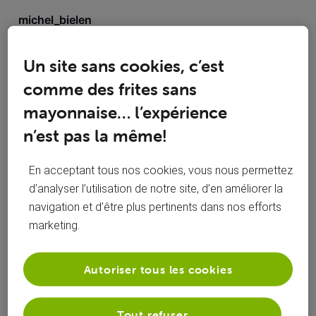
Toutesles
michel_bielen
activités
 a répondu à un commentaire sur la publication de 
michel_bielen
Un site sans cookies, c’est
perturbation réseau WIFI depuis 2 jours,
comme des frites sans
M
mayonnaise… l’expérience
Voilà 2 j que la connexion WIFI est instable en soirée, du
n’est pas la même!
coup Netflix est parfois interrompu. Merci
En acceptant tous nos cookies, vous nous permettez
Oui effectivement, il y avait une perte non
M
d’analyser l’utilisation de notre site, d’en améliorer la
négligeable du signal. Tout a été remis en
ordre depuis l'arrivée à l'extérieur jusqu'au
navigation et d’être plus pertinents dans nos efforts
modem. Très bien , rapide et efficace. Merci
marketing.
de votre intervention.
Autoriser tous les cookies
michel_bielen
Tout refuser