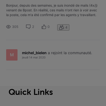
Bonjour, depuis des semaines, je suis inondé de mails (4x/j)
venant de Bpost. En réalité, ces mails n'ont rien à voir avec
la poste, cela m'a été confirmé par les agents y travaillant.
Cela est connu semble-t-il. J'ai bien essayé via les
paramètres de refuser cette adresse ".nl" mais cela ne
305
2
0
4
fonctio
michel_bielen
 a rejoint la communauté.
M
jeudi 14 mai 2020
Quick Links