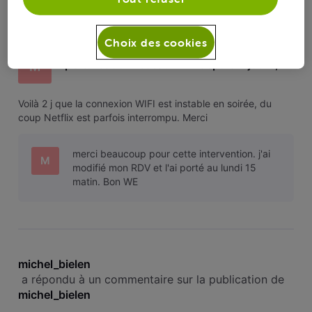
 a répondu à un commentaire sur la publication de 
michel_bielen
Choix des cookies
perturbation réseau WIFI depuis 2 jours,
M
Voilà 2 j que la connexion WIFI est instable en soirée, du
coup Netflix est parfois interrompu. Merci
merci beaucoup pour cette intervention. j'ai
M
modifié mon RDV et l'ai porté au lundi 15
matin. Bon WE
michel_bielen
 a répondu à un commentaire sur la publication de 
michel_bielen