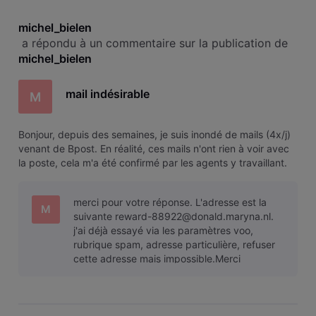
michel_bielen
 a répondu à un commentaire sur la publication de 
michel_bielen
mail indésirable
M
Bonjour, depuis des semaines, je suis inondé de mails (4x/j)
venant de Bpost. En réalité, ces mails n'ont rien à voir avec
la poste, cela m'a été confirmé par les agents y travaillant.
Cela est connu semble-t-il. J'ai bien essayé via les
paramètres de refuser cette adresse ".nl" mais cela ne
merci pour votre réponse. L'adresse est la
fonctio
M
suivante reward-88922@donald.maryna.nl.
j'ai déjà essayé via les paramètres voo,
rubrique spam, adresse particulière, refuser
cette adresse mais impossible.Merci