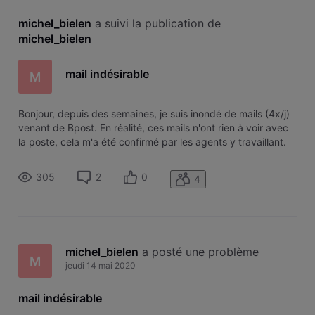
michel_bielen
 a suivi la publication de 
michel_bielen
mail indésirable
M
Bonjour, depuis des semaines, je suis inondé de mails (4x/j)
venant de Bpost. En réalité, ces mails n'ont rien à voir avec
la poste, cela m'a été confirmé par les agents y travaillant.
Cela est connu semble-t-il. J'ai bien essayé via les
paramètres de refuser cette adresse ".nl" mais cela ne
305
2
0
4
fonctio
michel_bielen
 a posté une problème
M
jeudi 14 mai 2020
mail indésirable