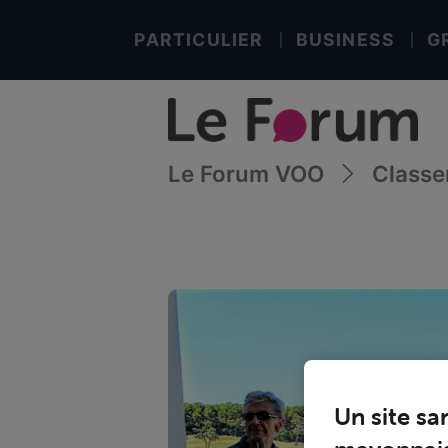
PARTICULIER
BUSINESS
G
Le Forum VOO
Class
Un site sa