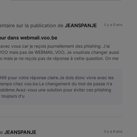
Selected
Toutesles
activités
taire sur la publication de 
JEANSPANJE
il y a 6 ans
teur dans webmail.voo.be
 avec vous car je reçois journellement des phishing. J'ai
VOO mais pas de WEBMAIL.VOO. Je voudrais changer aussi
oo mais je ne reçois pas de réponse à cette question. On me
r le
99 pour votre réponse claire.Je dois donc vivre avec les
e temps chez voo.be.Le changement du mot de passe n'a
problème.Avez-vous une solution pour éviter ces phishing
toujours d'u
de 
JEANSPANJE
il y a 6 ans