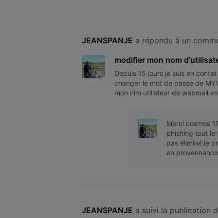
JEANSPANJE
 a répondu à un commen
modifier mon nom d'utilisa
Depuis 15 jours je suis en contat
changer le mot de passe de MY
mon nim utilisteur de webmail.v
dit chaque fois comment change
Merci cosmos 19
phishing tout l
pas éliminé le 
en provennance 
JEANSPANJE
 a suivi la publication 