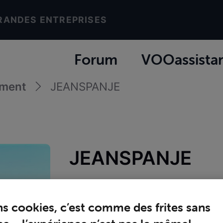
RANDES ENTREPRISES
Forum
VOOassista
ement
JEANSPANJE
JEANSPANJE
Promeneur
Joined
dimanche 3 mai 2020
ns cookies, c’est comme des frites sans