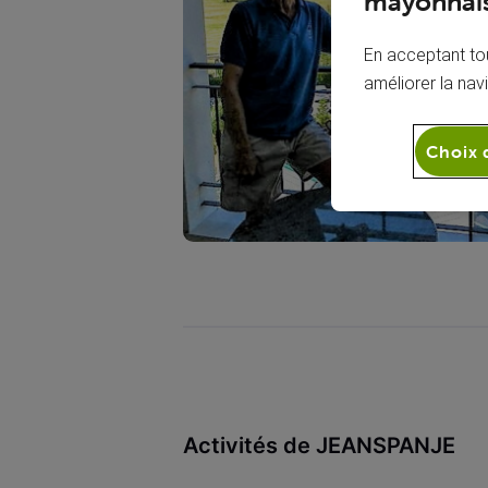
mayonnais
En acceptant tou
améliorer la nav
Choix 
Activités de JEANSPANJE