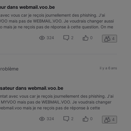
teur dans webmail.voo.be
 avec vous car je reçois journellement des phishing. J'ai
VOO mais pas de WEBMAIL.VOO. Je voudrais changer aussi
oo mais je ne reçois pas de réponse à cette question. On me
r le
324
2
0
4
problème
il y a 6 ans
isateur dans webmail.voo.be
ontat avec vous car je reçois journellement des phishing. J'ai
e MYVOO mais pas de WEBMAIL.VOO. Je voudrais changer
 webmail.voo mais je ne reçois pas de réponse à cette
 fois comment changer le
324
2
0
4