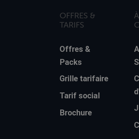
OFFRES &
À
TARIFS
Offres &
A
Packs
S
Grille tarifaire
C
d
Tarif social
J
Brochure
C