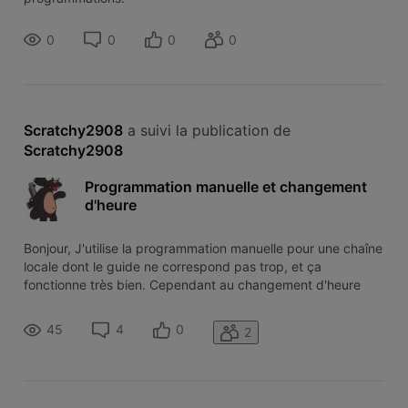
0
0
0
0
Scratchy2908
 a suivi la publication de 
Scratchy2908
Programmation manuelle et changement
d'heure
Bonjour, J'utilise la programmation manuelle pour une chaîne
locale dont le guide ne correspond pas trop, et ça
fonctionne très bien. Cependant au changement d'heure
d'été et d'hiver, l'enregistrement est décalée d'une heure,
alors que la box est bien à l'heure et que la programmation
45
4
0
2
est toujours l