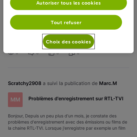
Autoriser tous les cookies
MM
Tout refuser
Merci, je trouvais bizarre d'être le seul à m'en plaindre. Ca
m'évitera au moins de formater mon disque dur pour rien...
Choix des cookies
0
0
0
0
Scratchy2908
 a suivi la publication de 
Marc.M
Problèmes d'enregistrement sur RTL-TVI
MM
Bonjour, Depuis un peu plus d'un mois, je constate des
problèmes d'enregistrement avec des émissions ou films de
la chaine RTL-TVI. Lorsque j'enregistre par exemple un film
et que je vais ensuite dans le menu "enregistrements" pour