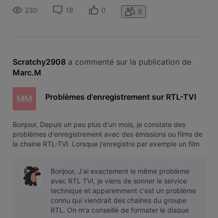
lancer la lecture, tout semble normale, ça m'affiche par
230
18
0
9
exemple que
Scratchy2908
 a commenté sur la publication de 
Marc.M
Problèmes d'enregistrement sur RTL-TVI
MM
Bonjour, Depuis un peu plus d'un mois, je constate des
problèmes d'enregistrement avec des émissions ou films de
la chaine RTL-TVI. Lorsque j'enregistre par exemple un film
et que je vais ensuite dans le menu "enregistrements" pour
lancer la lecture, tout semble normale, ça m'affiche par
Bonjour, J'ai exactement le même problème
exemple que
avec RTL TVI, je viens de sonner le service
technique et apparemment c'est un problème
connu qui viendrait des chaînes du groupe
RTL. On m'a conseillé de formater le disque