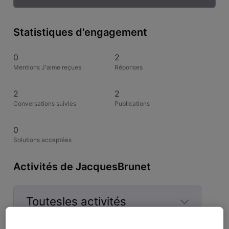
Statistiques d'engagement
0
2
Mentions J'aime reçues
Réponses
2
2
Conversations suivies
Publications
0
Solutions acceptées
Activités de JacquesBrunet
Toutesles activités
Selected