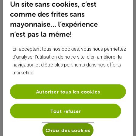
Un site sans cookies, c’est
Toutesles
JacquesBrunet
 a suivi la publication de 
activités
comme des frites sans
JacquesBrunet
mayonnaise… l’expérience
Facture papier
J
n’est pas la même!
Bonjour, je souhaite obtenir ma facture en version papier.
En acceptant tous nos cookies, vous nous permettez
Merci de faire le nécessaire car il est impossible de changer
d’analyser l’utilisation de notre site, d’en améliorer la
via paramètres my voo. Ps mon numéro de client est dans
navigation et d’être plus pertinents dans nos efforts
mon profil.
marketing.
51
2
0
3
Autoriser tous les cookies
JacquesBrunet
 a posté une question
J
Tout refuser
samedi 16 avril 2022
Facture papier
Choix des cookies