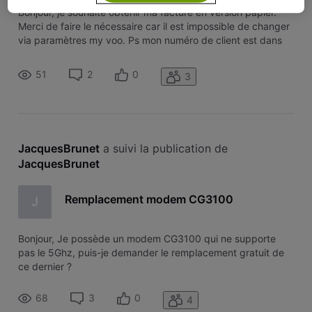
Bonjour, je souhaite obtenir ma facture en version papier.
Merci de faire le nécessaire car il est impossible de changer
via paramètres my voo. Ps mon numéro de client est dans
mon profil.
51
2
0
3
JacquesBrunet
 a suivi la publication de 
JacquesBrunet
Remplacement modem CG3100
J
Bonjour, Je possède un modem CG3100 qui ne supporte
pas le 5Ghz, puis-je demander le remplacement gratuit de
ce dernier ?
68
3
0
4