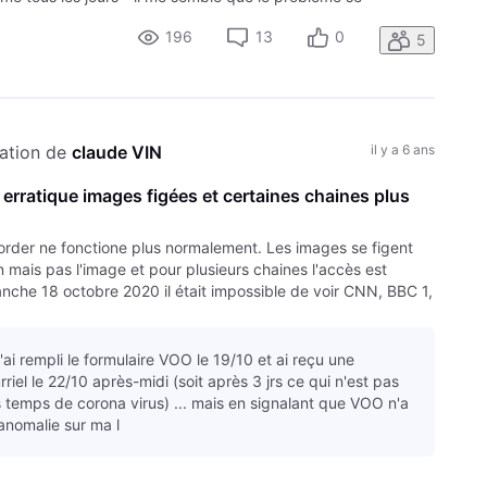
fort -! A noter que début novembre
196
13
0
5
ation de 
claude VIN
il y a 6 ans
rratique images figées et certaines chaines plus
order ne fonctione plus normalement. Les images se figent
n mais pas l'image et pour plusieurs chaines l'accès est
nche 18 octobre 2020 il était impossible de voir CNN, BBC 1,
ai rempli le formulaire VOO le 19/10 et ai reçu une
riel le 22/10 après-midi (soit après 3 jrs ce qui n'est pas
s temps de corona virus) ... mais en signalant que VOO n'a
anomalie sur ma l