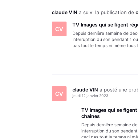
claude VIN
 a suivi la publication de 
TV Images qui se figent rég
CV
Depuis dernière semaine de déc
interruption du son pendant 1
pas tout le temps ni même tous l
par vent fort -! A noter que dé
claude VIN
 a posté une pr
CV
jeudi 12 janvier 2023
TV Images qui se figent
chaines
Depuis dernière semaine de
interruption du son penda
ceci pas tout le temps ni mê