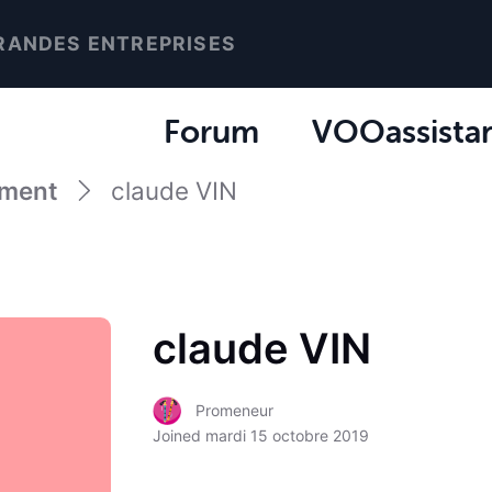
RANDES ENTREPRISES
Forum
VOOassista
ement
claude VIN
claude VIN
Promeneur
Joined
mardi 15 octobre 2019