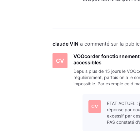
manifeste surtout par vent 
claude VIN
 a commenté sur la public
VOOcorder fonctionnement e
CV
accessibles
Depuis plus de 15 jours le VOOc
régulièrement, parfois on a le so
impossible. Par exemple ce dima
BBC2, LN24 (erreur E52 vérifi
ETAT ACTUEL : j'
CV
réponse par cour
excessif par ce
PAS constaté d'