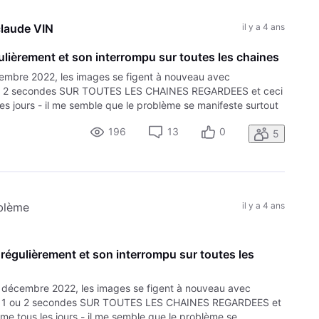
claude VIN
il y a 4 ans
ulièrement et son interrompu sur toutes les chaines
embre 2022, les images se figent à nouveau avec
 ou 2 secondes SUR TOUTES LES CHAINES REGARDEES et ceci
es jours - il me semble que le problème se manifeste surtout
but novembre
196
13
0
5
oblème
il y a 4 ans
 régulièrement et son interrompu sur toutes les
 décembre 2022, les images se figent à nouveau avec
nt 1 ou 2 secondes SUR TOUTES LES CHAINES REGARDEES et
me tous les jours - il me semble que le problème se