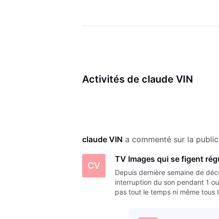
Activités de claude VIN
claude VIN
 a commenté sur la public
TV Images qui se figent rég
CV
Depuis dernière semaine de déc
interruption du son pendant 1
pas tout le temps ni même tous l
par vent fort -! A noter que dé