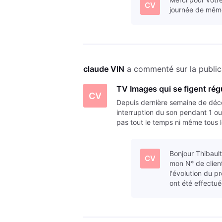
CV
journée de même
claude VIN
 a commenté sur la public
TV Images qui se figent rég
CV
Depuis dernière semaine de déc
interruption du son pendant 1
pas tout le temps ni même tous l
par vent fort -! A noter que dé
Bonjour Thibaul
CV
mon N° de clien
l'évolution du p
ont été effect