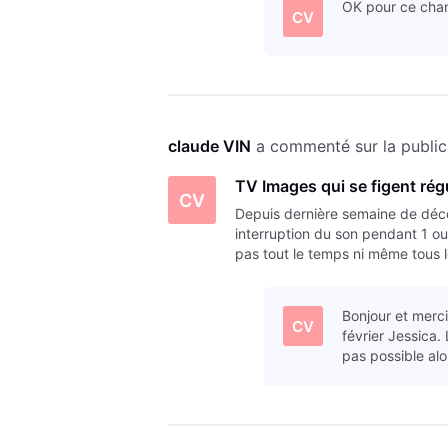
OK pour ce cha
CV
claude VIN
 a commenté sur la public
TV Images qui se figent rég
CV
Depuis dernière semaine de déc
interruption du son pendant 1
pas tout le temps ni même tous l
par vent fort -! A noter que dé
Bonjour et merci
CV
février Jessica.
pas possible alo