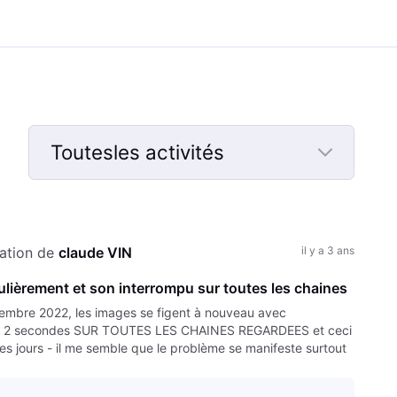
Toutesles activités
Selected
Toutesles
activités
ation de 
claude VIN
il y a 3 ans
ulièrement et son interrompu sur toutes les chaines
embre 2022, les images se figent à nouveau avec
 ou 2 secondes SUR TOUTES LES CHAINES REGARDEES et ceci
es jours - il me semble que le problème se manifeste surtout
but novembre