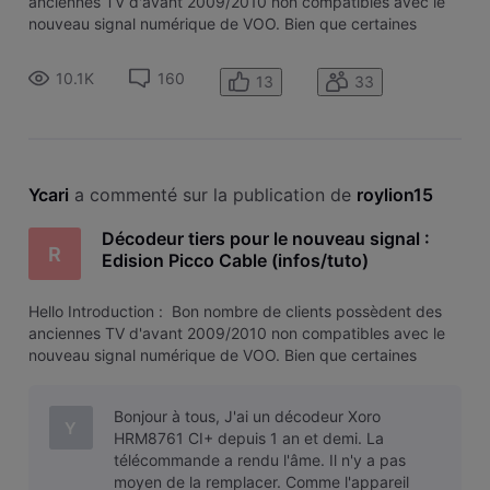
anciennes TV d'avant 2009/2010 non compatibles avec le
nouveau signal numérique de VOO.​​​​​ ​​​​​Bien que certaines
possèdent les composants nécessaires (tuner DVB-C
MPEG4) , il n'est pas possible d'entrer les bons r
10.1K
160
13
33
Ycari
 a commenté sur la publication de 
roylion15
Décodeur tiers pour le nouveau signal :
R
Edision Picco Cable (infos/tuto)
​​​​​Hello​​​​​ ​​​​​Introduction : ​​​​​ ​​​​​Bon nombre de clients possèdent des
anciennes TV d'avant 2009/2010 non compatibles avec le
nouveau signal numérique de VOO.​​​​​ ​​​​​Bien que certaines
possèdent les composants nécessaires (tuner DVB-C
MPEG4) , il n'est pas possible d'entrer les bons r
Bonjour à tous, J'ai un décodeur Xoro
Y
HRM8761 CI+ depuis 1 an et demi. La
télécommande a rendu l'âme. Il n'y a pas
moyen de la remplacer. Comme l'appareil