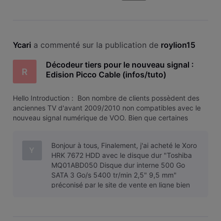
Ycari
 a commenté sur la publication de 
roylion15
Décodeur tiers pour le nouveau signal :
R
Edision Picco Cable (infos/tuto)
​​​​​Hello​​​​​ ​​​​​Introduction : ​​​​​ ​​​​​Bon nombre de clients possèdent des
anciennes TV d'avant 2009/2010 non compatibles avec le
nouveau signal numérique de VOO.​​​​​ ​​​​​Bien que certaines
possèdent les composants nécessaires (tuner DVB-C
MPEG4) , il n'est pas possible d'entrer les bons r
Bonjour à tous, Finalement, j'ai acheté le Xoro
Y
HRK 7672 HDD avec le disque dur "Toshiba
MQ01ABD050 Disque dur interne 500 Go
SATA 3 Go/s 5400 tr/min 2,5" 9,5 mm"
préconisé par le site de vente en ligne bien
connu.Ne prenez jamais ce disque dur. Il