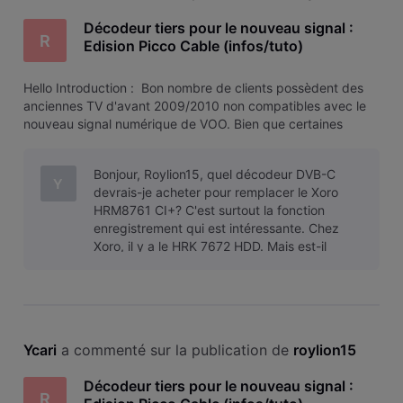
Décodeur tiers pour le nouveau signal :
R
Edision Picco Cable (infos/tuto)
​​​​​Hello​​​​​ ​​​​​Introduction : ​​​​​ ​​​​​Bon nombre de clients possèdent des
anciennes TV d'avant 2009/2010 non compatibles avec le
nouveau signal numérique de VOO.​​​​​ ​​​​​Bien que certaines
possèdent les composants nécessaires (tuner DVB-C
MPEG4) , il n'est pas possible d'entrer les bons r
Bonjour, Roylion15, quel décodeur DVB-C
Y
devrais-je acheter pour remplacer le Xoro
HRM8761 CI+? C'est surtout la fonction
enregistrement qui est intéressante. Chez
Xoro, il y a le HRK 7672 HDD. Mais est-il
valable pour VOO? Sinon une autre marque?
Ycari
 a commenté sur la publication de 
roylion15
Décodeur tiers pour le nouveau signal :
R