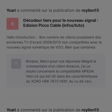
Ycari
 a commenté sur la publication de 
roylion15
Décodeur tiers pour le nouveau signal :
R
Edision Picco Cable (infos/tuto)
​​​​​Hello​​​​​ ​​​​​Introduction : ​​​​​ ​​​​​Bon nombre de clients possèdent des
anciennes TV d'avant 2009/2010 non compatibles avec le
nouveau signal numérique de VOO.​​​​​ ​​​​​Bien que certaines
possèdent les composants nécessaires (tuner DVB-C
MPEG4) , il n'est pas possible d'entrer les bons r
Bonjour, Merci pour vos réponses Malgré le
Y
commentaire d'un client Amazon, j'ai un
doute concernant la compatibilité MPEG4.
Voici ce qui est dit dans les caractéristiques
du XORO HRK 7672 HDD: Au vu de ceci,
pourriez-vous me confirmer la compati
Ycari
 a commenté sur la publication de 
roylion15