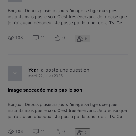
Bonjour, Depuis plusieurs jours l'image se fige quelques
instants mais pas le son. C'est très énervant. Je précise que
je n'ai aucun décodeur. Je passe par le tuner de la TV. Ce
problème ne se produit que sur les chaînes belges
francophones (La Une, Tipik, RTL TVI, RTL CLUB et RTL
108
11
0
5
PLUG). On peut don
Ycari
 a posté une question
Y
mardi 22 juillet 2025
Image saccadée mais pas le son
Bonjour, Depuis plusieurs jours l'image se fige quelques
instants mais pas le son. C'est très énervant. Je précise que
je n'ai aucun décodeur. Je passe par le tuner de la TV. Ce
problème ne se produit que sur les chaînes belges
francophones (La Une, Tipik, RTL TVI, RTL CLUB et RTL
108
11
0
5
PLUG). On peut don