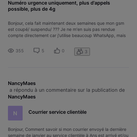
Numéro urgence uniquement, plus d'appels
possible, plus de 4g
Bonjour, cela fait maintenant deux semaines que mon gsm
est coupé/ suspendu/ ??? Je ne m'en suis pas rendue
compte directement car j'utilise beaucoup WhatsApp, mais
je ne pouvais plus envoyer de SMS à mon fils. Je pensais
qu'il m'avait bloquée. Ensuite, plus possible plusieurs fois me
355
5
0
3
connecter à la
NancyMaes
 a répondu à un commentaire sur la publication de 
NancyMaes
Courrier service clientèle
N
Bonjour, Comment savoir si mon courrier envoyé la dernière
semaine de janvier au service clientèle à Ans est arrivé et/ou