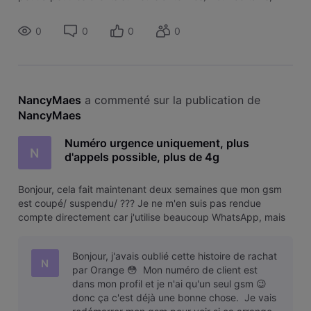
suffit de redémarrer le téléphone pour que le basculement
se fasse
0
0
0
0
NancyMaes
 a commenté sur la publication de 
NancyMaes
Numéro urgence uniquement, plus
N
d'appels possible, plus de 4g
Bonjour, cela fait maintenant deux semaines que mon gsm
est coupé/ suspendu/ ??? Je ne m'en suis pas rendue
compte directement car j'utilise beaucoup WhatsApp, mais
je ne pouvais plus envoyer de SMS à mon fils. Je pensais
qu'il m'avait bloquée. Ensuite, plus possible plusieurs fois me
Bonjour, j'avais oublié cette histoire de rachat
connecter à la
N
par Orange 😳 Mon numéro de client est
dans mon profil et je n'ai qu'un seul gsm 😉
donc ça c'est déjà une bonne chose. Je vais