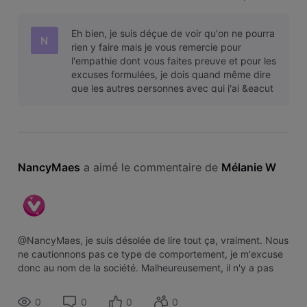
particulier pour les joindre par exemple ? Mes services sont
actuellement suspendus et j'aimerais vraiment éviter la coup
Eh bien, je suis déçue de voir qu'on ne pourra
N
rien y faire mais je vous remercie pour
l'empathie dont vous faites preuve et pour les
excuses formulées, je dois quand même dire
que les autres personnes avec qui j'ai &eacut
NancyMaes
 a aimé le commentaire de 
Mélanie W
@NancyMaes, je suis désolée de lire tout ça, vraiment. Nous
ne cautionnons pas ce type de comportement, je m'excuse
donc au nom de la société. Malheureusement, il n'y a pas
d'effet rétroactif pour l'activat
0
0
0
0