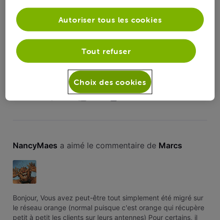
Autoriser tous les cookies
AL
Tout refuser
Bonjour @NancyMaes, Je confirme que votre numéro est
passé sur les antennes Orange le 7/11. Je vous vois bien
connectée au réseau depuis, tout fonctionne bien depuis le
Choix des cookies
redémarrage ?
0
0
0
0
NancyMaes
 a aimé le commentaire de 
Marcs
Bonjour, Vous avez peut-être tout simplement été migré sur
le réseau orange (normal puisque c'est orange qui récupère
petit à petit les clients sur leurs antennes) Pour certains, il