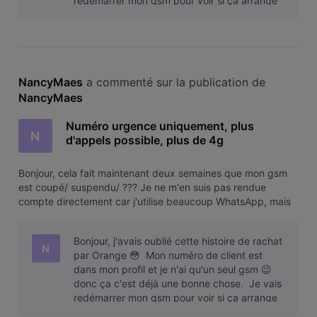
redémarrer mon gsm pour voir si ça arrange
le problème mai
NancyMaes
 a commenté sur la publication de 
NancyMaes
Numéro urgence uniquement, plus
N
d'appels possible, plus de 4g
Bonjour, cela fait maintenant deux semaines que mon gsm
est coupé/ suspendu/ ??? Je ne m'en suis pas rendue
compte directement car j'utilise beaucoup WhatsApp, mais
je ne pouvais plus envoyer de SMS à mon fils. Je pensais
qu'il m'avait bloquée. Ensuite, plus possible plusieurs fois me
Bonjour, j'avais oublié cette histoire de rachat
connecter à la
N
par Orange 😳 Mon numéro de client est
dans mon profil et je n'ai qu'un seul gsm 😉
donc ça c'est déjà une bonne chose. Je vais
redémarrer mon gsm pour voir si ça arrange
le problème mai