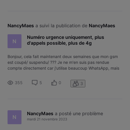
NancyMaes
 a suivi la publication de 
NancyMaes
Numéro urgence uniquement, plus
N
d'appels possible, plus de 4g
Bonjour, cela fait maintenant deux semaines que mon gsm
est coupé/ suspendu/ ??? Je ne m'en suis pas rendue
compte directement car j'utilise beaucoup WhatsApp, mais
je ne pouvais plus envoyer de SMS à mon fils. Je pensais
qu'il m'avait bloquée. Ensuite, plus possible plusieurs fois me
355
5
0
3
connecter à la
NancyMaes
 a posté une problème
N
mardi 21 novembre 2023