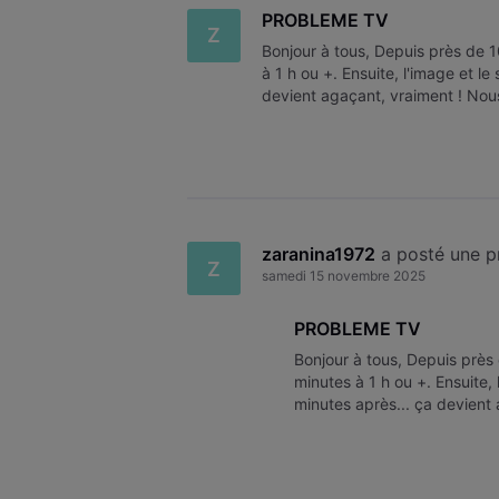
PROBLEME TV
Z
Bonjour à tous, Depuis près de 1
à 1 h ou +. Ensuite, l'image et l
devient agaçant, vraiment ! Nous
reprises mais en vain. E
zaranina1972
 a posté une 
Z
samedi 15 novembre 2025
PROBLEME TV
Bonjour à tous, Depuis près 
minutes à 1 h ou +. Ensuite,
minutes après... ça devient
collaborateur à plusieurs rep