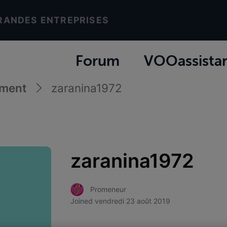
RANDES ENTREPRISES
Forum
VOOassista
ement
zaranina1972
zaranina1972
Promeneur
Joined
vendredi 23 août 2019