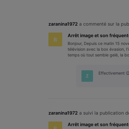
zaranina1972
 a commenté sur la pub
Arrêt image et son fréquent
B
Bonjour, Depuis ce matin 15 nov
télévision avec la box évasion, l
temps où tout semble gelé, la bo
éteindre, … Puis après 5 à 10
Effectivement 😉
Z
zaranina1972
 a suivi la publication d
Arrêt image et son fréquent
B