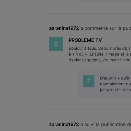
zaranina1972
 a commenté sur la pub
PROBLEME TV
Z
Bonjour à tous, Depuis près de 1
à 1 h ou +. Ensuite, l'image et l
devient agaçant, vraiment ! Nous
reprises mais en vain. E
D'autant + qu'à 
Z
normalement dur
jusqu'en fin de s
zaranina1972
 a suivi la publication d