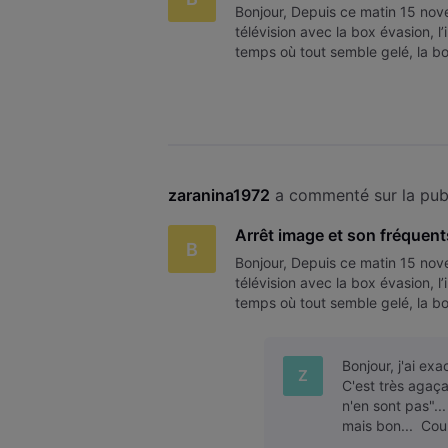
Bonjour, Depuis ce matin 15 nov
télévision avec la box évasion, l
temps où tout semble gelé, la bo
éteindre, … Puis après 5 à 10
zaranina1972
 a commenté sur la pub
Arrêt image et son fréquent
B
Bonjour, Depuis ce matin 15 nov
télévision avec la box évasion, l
temps où tout semble gelé, la bo
éteindre, … Puis après 5 à 10
Bonjour, j'ai ex
Z
C'est très agaç
n'en sont pas".
mais bon... Cou