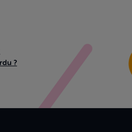
?
rdu ?