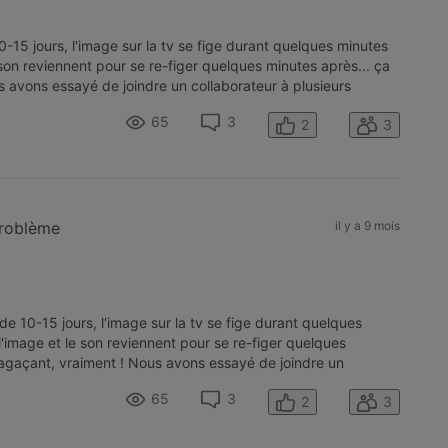
0-15 jours, l'image sur la tv se fige durant quelques minutes
e son reviennent pour se re-figer quelques minutes après... ça
 avons essayé de joindre un collaborateur à plusieurs
65
3
2
3
problème
il y a 9 mois
de 10-15 jours, l'image sur la tv se fige durant quelques
 l'image et le son reviennent pour se re-figer quelques
 agaçant, vraiment ! Nous avons essayé de joindre un
rises mais en vain. E
65
3
2
3