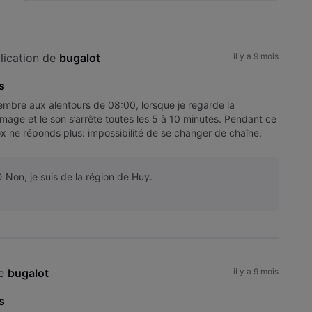
Selected
Toutesles
activités
lication de 
bugalot
il y a 9 mois
s
embre aux alentours de 08:00, lorsque je regarde la
’image et le son s’arrête toutes les 5 à 10 minutes. Pendant ce
x ne réponds plus: impossibilité de se changer de chaîne,
 Non, je suis de la région de Huy.
e 
bugalot
il y a 9 mois
s