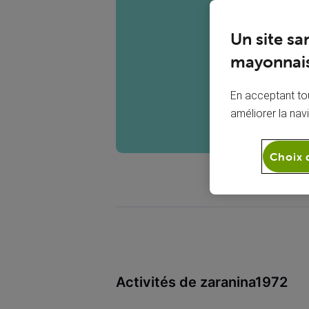
Z
Un site sa
mayonnais
En acceptant tou
améliorer la nav
Choix 
Activités de zaranina1972