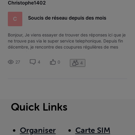
Christophe1402
Soucis de réseau depuis des mois
C
Bonjour, Je viens essayer de trouver des réponses ici que je
ne trouve pas via le super service telephonique. Depuis fin
décembre, je rencontre des coupures régulières de mes
services (Au moins deux fois par mois pendant plusieurs
heures voir plusieurs jours). Un technicien est venu pour la
27
4
0
4
première
Quick Links
Organiser
Carte SIM