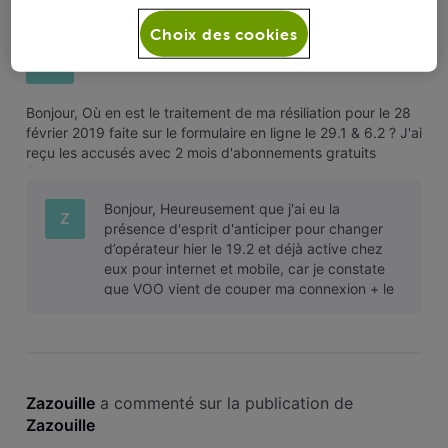
Zazouille
Choix des cookies
Résiliation et refus des 2 mois gratuits !
Z
Bonjour, Où en est le traitement de ma résiliation pour le 28
février 2019 faite sur le formulaire en ligne le 29.1 & 6.2 ? J'ai
reçu les accusés avec 2 mois d'abonnements gratuits
(Pièces jointes). Je téléphone au SAV et leurs fais part de
cette offre qu'on refuse sur base que j'ai eu 1 mois gratui
Bonjour, Heureusement que j'ai eu la
Z
présence d'esprit d'anticiper pour changer
d’opérateur hier le 19.2 et déjà active chez
eux pour internet et mobile, car je constate
que VOO vient de couper ma connexion + le
fixe HORS que je suis tjs abonnée ju
Zazouille
 a commenté sur la publication de 
Zazouille