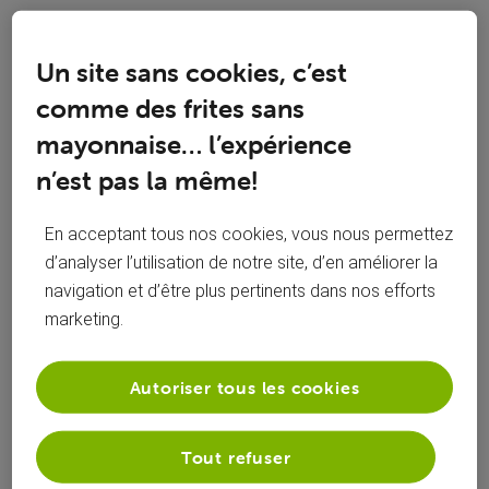
Toutesles
Zazouille
 a commenté sur la publication de 
activités
Zazouille
Un site sans cookies, c’est
comme des frites sans
Résiliation et refus des 2 mois gratuits !
Z
mayonnaise… l’expérience
Bonjour, Où en est le traitement de ma résiliation pour le 28
n’est pas la même!
février 2019 faite sur le formulaire en ligne le 29.1 & 6.2 ? J'ai
reçu les accusés avec 2 mois d'abonnements gratuits
En acceptant tous nos cookies, vous nous permettez
(Pièces jointes). Je téléphone au SAV et leurs fais part de
cette offre qu'on refuse sur base que j'ai eu 1 mois gratui
d’analyser l’utilisation de notre site, d’en améliorer la
Je poste où bon me semble et autant de fois
Z
navigation et d’être plus pertinents dans nos efforts
que je veux !! La preuve une fois de plus de
marketing.
votre absence de compétences ^^ ... LETTRE
DE CLÔTURE TOUJOURS PAS REÇUE ....
Autoriser tous les cookies
Tout refuser
Zazouille
 a commenté sur la publication de 