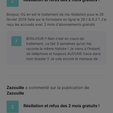
Z
Bonjour, Où en est le traitement de ma résiliation pour le 28
février 2019 faite sur le formulaire en ligne le 29.1 & 6.2 ? J'ai
reçu les accusés avec 2 mois d'abonnements gratuits
(Pièces jointes). Je téléphone au SAV et leurs fais part de
cette offre qu'on refuse sur base que j'ai eu 1 mois gratui
BONJOUR !! Rien n'est en cours de
Z
traitement, ca fait 3 semaines qu'on me
raconte la même histoire ! Je viens à l'instant
de téléphone et toujours AUCUNE trace dans
mon dossier !! Je vois encore le manque de
compétence et l'amateurisme du person
Zazouille
 a commenté sur la publication de 
Zazouille
Résiliation et refus des 2 mois gratuits !
Z