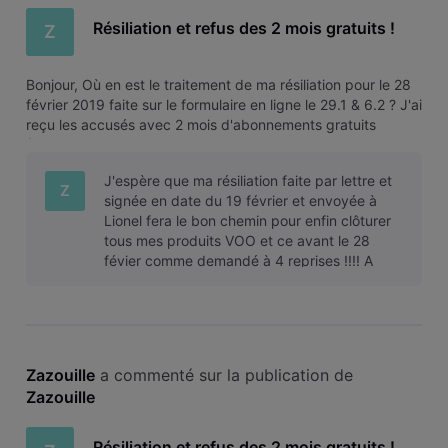
Résiliation et refus des 2 mois gratuits !
Z
Bonjour, Où en est le traitement de ma résiliation pour le 28
février 2019 faite sur le formulaire en ligne le 29.1 & 6.2 ? J'ai
reçu les accusés avec 2 mois d'abonnements gratuits
(Pièces jointes). Je téléphone au SAV et leurs fais part de
cette offre qu'on refuse sur base que j'ai eu 1 mois gratui
J'espère que ma résiliation faite par lettre et
Z
signée en date du 19 février et envoyée à
Lionel fera le bon chemin pour enfin clôturer
tous mes produits VOO et ce avant le 28
févier comme demandé à 4 reprises !!!! A
partir du 1er Mars, je ne me con
Zazouille
 a commenté sur la publication de 
Zazouille
Résiliation et refus des 2 mois gratuits !