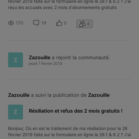
février 2019 faite sur le formulaire en ligne le 29.1 & 6.2 ? J'ai
reçu les accusés avec 2 mois d'abonnements gratuits
(Pièces jointes). Je téléphone au SAV et leurs fais part de
cette offre qu'on refuse sur base que j'ai eu 1 mois gratui
170
19
0
6
Zazouille
 a rejoint la communauté.
Z
jeudi 7 février 2019
Zazouille
 a suivi la publication de 
Zazouille
Résiliation et refus des 2 mois gratuits !
Z
Bonjour, Où en est le traitement de ma résiliation pour le 28
février 2019 faite sur le formulaire en ligne le 29.1 & 6.2 ? J'ai