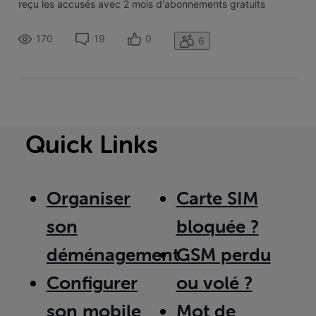
reçu les accusés avec 2 mois d'abonnements gratuits
(Pièces jointes). Je téléphone au SAV et leurs fais part de
cette offre qu'on refuse sur base que j'ai eu 1 mois gratui
170
19
0
6
Quick Links
Organiser
Carte SIM
son
bloquée ?
déménagement
GSM perdu
Configurer
ou volé ?
son mobile
Mot de