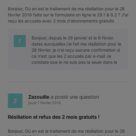
Bonjour, Où en est le traitement de ma résiliation pour le 28
février 2019 faite sur le formulaire en ligne le 29.1 & 6.2 ? J'ai
reçu les accusés avec 2 mois d'abonnements gratuits
(Pièces jointes). Je téléphone au SAV et leurs fais part de
cette offre qu'on refuse sur base que j'ai eu 1 mois gratui
Bonjour, depuis le 29 janvier et le 6 févier,
Z
dates auxquelles j'ai fait ma résiliation pour le
28 février, je n'ai reçu aucune confirmation si
ce n'est que les 2 accusés par e-mail Je
constate que je ne suis pas la seule dans le
cas ... Est-ce trop
Zazouille
 a posté une question
Z
jeudi 7 février 2019
Résiliation et refus des 2 mois gratuits !
Bonjour, Où en est le traitement de ma résiliation pour le 28