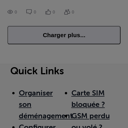
directement ... Il faut entre 48 heures et 72 heures avant de
voir les services r
0
0
0
0
Charger plus...
Quick Links
Organiser
Carte SIM
son
bloquée ?
déménagement
GSM perdu
Configurer
ou volé ?