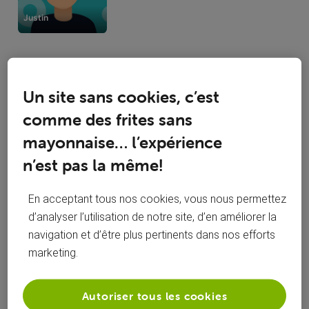
Justin
Un site sans cookies, c’est
Activités de Badea Vasile
comme des frites sans
mayonnaise… l’expérience
Toutesles activités
n’est pas la même!
Selected
Toutesles
En acceptant tous nos cookies, vous nous permettez
Badea Vasile
 a posté une problème
activités
dimanche 1 décembre 2019
d’analyser l’utilisation de notre site, d’en améliorer la
navigation et d’être plus pertinents dans nos efforts
Led DS Modem clignote
marketing.
Bonjour, La Led DS du modem clignote et ma connexion est
lente. Pouvez vous faire quelque chose sans devoir
Autoriser tous les cookies
m'envoyer un technicien? Merci beaucoup