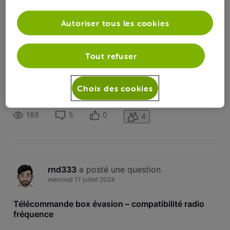
Toutesles
rnd333
 a suivi la publication de 
rnd333
activités
Autoriser tous les cookies
Télécommande box évasion – compatibilité
radio fréquence
Tout refuser
Bonjour à toutes et tous, Suite à une nouvelle installation TV,
je prends connaissance du matériel et, notamment, du
Choix des cookies
fonctionnement de la box évasion (et de sa télécommande).
Ma box évasion étant dans un meuble, je souhaiterais
pouvoir contrôler celle-ci via le mode radio fréquence mais il
189
5
0
4
semblerai
rnd333
 a posté une question
mercredi 17 juillet 2024
Télécommande box évasion – compatibilité radio
fréquence