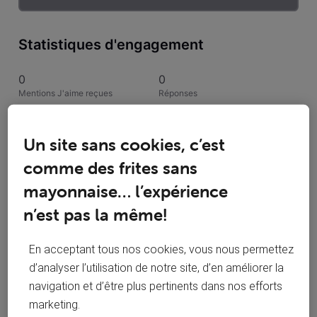
Statistiques d'engagement
0
0
Mentions J'aime reçues
Réponses
1
1
Un site sans cookies, c’est
Conversations suivies
Publications
comme des frites sans
0
mayonnaise… l’expérience
Solutions acceptées
n’est pas la même!
Activités de rnd333
En acceptant tous nos cookies, vous nous permettez
d’analyser l’utilisation de notre site, d’en améliorer la
Toutesles activités
navigation et d’être plus pertinents dans nos efforts
marketing.
Selected