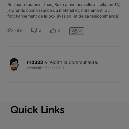
Bonjour à toutes et tous, Suite à une nouvelle installation TV,
je prends connaissance du matériel et, notamment, du
fonctionnement de la box évasion (et de sa télécommande).
Ma box évasion étant dans un meuble, je souhaiterais
pouvoir contrôler celle-ci via le mode radio fréquence mais il
189
5
0
4
semblerai
rnd333
 a rejoint la communauté.
vendredi 1 février 2019
Quick Links