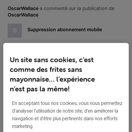
Toutesles
OscarWallace
 a commenté sur la publication de 
activités
OscarWallace
Suppression abonnement mobile
O
Bonjour, je souhaite mettre fin à l'abonnement VOO Mobil
relatif au n° *******63 à la plus prochaine échéance. Ce
numéro était utilisé par mon épouse qui est décédée ce
Un site sans cookies, c’est
02/05/2024. Merci d'avance
comme des frites sans
Merci
O
mayonnaise… l’expérience
n’est pas la même!
En acceptant tous nos cookies, vous nous permettez
d’analyser l’utilisation de notre site, d’en améliorer la
OscarWallace
 a aimé le commentaire de 
navigation et d’être plus pertinents dans nos efforts
Jonathan S
marketing.