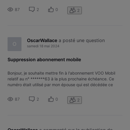
02/05/2024. Merci d'avance
87
2
0
2
OscarWallace
 a posté une question
O
samedi 18 mai 2024
Suppression abonnement mobile
Bonjour, je souhaite mettre fin à l'abonnement VOO Mobil
relatif au n° *******63 à la plus prochaine échéance. Ce
numéro était utilisé par mon épouse qui est décédée ce
02/05/2024. Merci d'avance
87
2
0
2
OscarWallace
 a commenté sur la publication de 