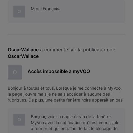
est impossible de fermer cette fenêtre.
Merci François.
O
OscarWallace
 a commenté sur la publication de 
OscarWallace
Accès impossible à myVOO
O
Bonjour à toutes et tous, Lorsque je me connecte à MyVoo,
la page j'ouvre mais je ne sais accéder à aucune des
rubriques. De plus, une petite fenêtre noire apparait en bas
à droite de l'écran m'informant de l'utilisation de cookies. Il
est impossible de fermer cette fenêtre.
Bonjour, voici la copie écran de la fenêtre
O
MyVoo avec la notification qu'il est impossible
à fermer et qui entraîne de fait le blocage de