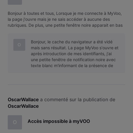
Bonjour à toutes et tous, Lorsque je me connecte à MyVoo,
la page j'ouvre mais je ne sais accéder à aucune des
rubriques. De plus, une petite fenêtre noire apparait en bas
à droite de l'écran m'informant de l'utilisation de cookies. Il
est impossible de fermer cette fenêtre.
Bonjour, le cache du navigateur a été vidé
O
mais sans résultat. La page MyVoo s'ouvre et
après introduction de mes identifiants, j'ai
une petite fenêtre de notification noire avec
texte blanc m'informant de la présence de
cookies. Il m'est impossible
OscarWallace
 a commenté sur la publication de 
OscarWallace
Accès impossible à myVOO
O