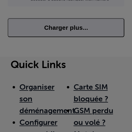
client est repris dans mon profil.
Charger plus...
Quick Links
Organiser
Carte SIM
son
bloquée ?
déménagement
GSM perdu
Configurer
ou volé ?