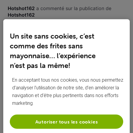
Toutesles
Hotshot162
 a commenté sur la publication de 
activités
Hotshot162
réinitialiser mot de passe Forum
Un site sans cookies, c’est
comme des frites sans
Bonjour, Depuis plusieurs semaines ma mère n'arrive pas à
se connecter au forum, elle a à chaque fois le message
mayonnaise… l’expérience
"L'identification a échoué. E-mail ou mot de passe non
n’est pas la même!
valides." Lorsqu'on veut réinitialiser le mot de passe, elle ne
reçoit aucun email de la part de Voo (rien dans les spams
non, c'est la seule adresse mail qu'elle
non plus)
En acceptant tous nos cookies, vous nous permettez
utiliseLorsque j'essaie de créer un nouveau
compte sur le forum, un message m'indique
d’analyser l’utilisation de notre site, d’en améliorer la
que son adresse mail est déjà utilisée.
navigation et d’être plus pertinents dans nos efforts
marketing.
Autoriser tous les cookies
Hotshot162
 a commenté sur la publication de 