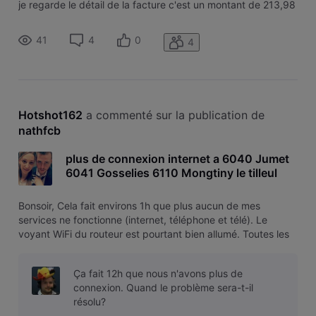
je regarde le détail de la facture c'est un montant de 213,98
€ qui est indiqué, reprenant en autre 169€ pour l'achat d'un
kit CPL + adaptateur supplémentaire alors que ceux-ci on
41
4
0
4
Hotshot162
 a commenté sur la publication de 
nathfcb
plus de connexion internet a 6040 Jumet
6041 Gosselies 6110 Mongtiny le tilleul
Bonsoir, Cela fait environs 1h que plus aucun de mes
services ne fonctionne (internet, téléphone et télé). Le
voyant WiFi du routeur est pourtant bien allumé. Toutes les
vérifications d'usage ont été effectuées. Est ce un problème
chez VOO? De quoi pourrait il s'agir ? Merci
Ça fait 12h que nous n'avons plus de
connexion. Quand le problème sera-t-il
résolu?