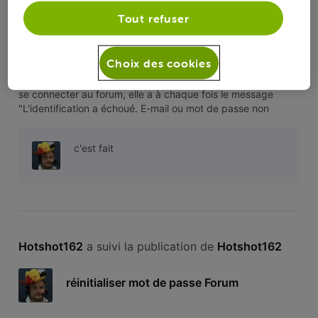
Hotshot162
Tout refuser
réinitialiser mot de passe Forum
Choix des cookies
Bonjour, Depuis plusieurs semaines ma mère n'arrive pas à
se connecter au forum, elle a à chaque fois le message
"L'identification a échoué. E-mail ou mot de passe non
valides." Lorsqu'on veut réinitialiser le mot de passe, elle ne
reçoit aucun email de la part de Voo (rien dans les spams
c'est fait
non plus)
Hotshot162
 a suivi la publication de 
Hotshot162
réinitialiser mot de passe Forum