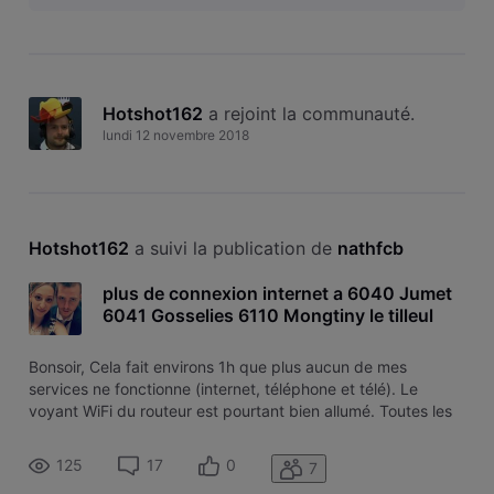
Hotshot162
 a rejoint la communauté.
lundi 12 novembre 2018
Hotshot162
 a suivi la publication de 
nathfcb
plus de connexion internet a 6040 Jumet
6041 Gosselies 6110 Mongtiny le tilleul
Bonsoir, Cela fait environs 1h que plus aucun de mes
services ne fonctionne (internet, téléphone et télé). Le
voyant WiFi du routeur est pourtant bien allumé. Toutes les
vérifications d'usage ont été effectuées. Est ce un problème
chez VOO? De quoi pourrait il s'agir ? Merci
125
17
0
7