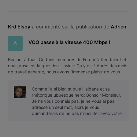
Krd Elsoy
 a commenté sur la publication de 
Adrien
VOO passe à la vitesse 400 Mbps !
A
Bonjour à tous, Certains membres du Forum l'attendaient et
nous posaient la question... :wink: Ça y est ! Après des mois
de travail acharné, nous avons l'immense plaisir de vous
annoncer la prochaine grande innovation technologique de
VOO. VOO devient 2 fois plus rapide Nous étions déjà les
Comme l'a si bien stipulé Haidane et sa
premiers
rhétorique ubuesque:nerd: Bonsoir Monsieur,
Je ne vous connais pas, je ne vous ai pas
adressé un seul mot, alors je vous
demanderais de ne pas m'insulter avec votre
air condescendant, ça serait bien urbain d