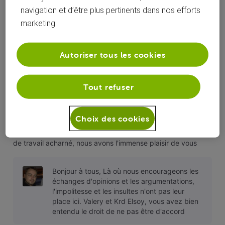
allant à l'encontre de La Charte du Forum
navigation et d’être plus pertinents dans nos efforts
VOO.
marketing.
Autoriser tous les cookies
Krd Elsoy
 a commenté sur la publication de 
Adrien
Tout refuser
VOO passe à la vitesse 400 Mbps !
A
Choix des cookies
Bonjour à tous, Certains membres du Forum l'attendaient et
nous posaient la question... :wink: Ça y est ! Après des mois
de travail acharné, nous avons l'immense plaisir de vous
annoncer la prochaine grande innovation technologique de
VOO. VOO devient 2 fois plus rapide Nous étions déjà les
Bonjour à tous, Là où nous encourageons les
premiers
échanges d'opinions et les argumentations,
l'impolitesse et les insultes n'ont pas leur
place ici. Valery et Krd Elsoy, vous avez bien
entendu le droit de ne pas être d'accord
avec la politique VOO, mais