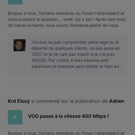
Bonjour à tous, Certains membres du Forum l'attendaient et
nous posaient la question... :wink: Ça y est ! Après des mois
de travail acharné, nous avons l'immense plaisir de vous
annoncer la prochaine grande innovation technologique de
VOO. VOO devient 2 fois plus rapide Nous étions déjà les
J'avoue ne pas comprendre cette rage ou le
premiers
désarroi de quelques clients. Je suis aussi en
125/7 et je ne vais pas mourir si je n'ai pas
400/20. Par contre si mes besoins sont
supérieurs je passerai sans hésiter à l'abo au-
dessus en faisant l'effort
Krd Elsoy
 a commenté sur la publication de 
Adrien
VOO passe à la vitesse 400 Mbps !
A
Bonjour à tous, Certains membres du Forum l'attendaient et