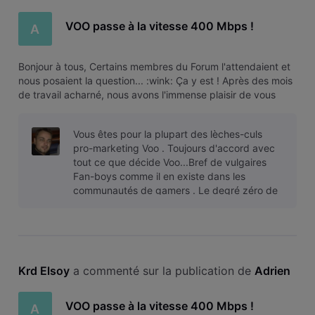
VOO passe à la vitesse 400 Mbps !
A
Bonjour à tous, Certains membres du Forum l'attendaient et
nous posaient la question... :wink: Ça y est ! Après des mois
de travail acharné, nous avons l'immense plaisir de vous
annoncer la prochaine grande innovation technologique de
VOO. VOO devient 2 fois plus rapide Nous étions déjà les
Vous êtes pour la plupart des lèches-culs
premiers
pro-marketing Voo . Toujours d'accord avec
tout ce que décide Voo...Bref de vulgaires
Fan-boys comme il en existe dans les
communautés de gamers . Le degré zéro de
l'esprit critique... Dans ce cas-ci , vous l
Krd Elsoy
 a commenté sur la publication de 
Adrien
VOO passe à la vitesse 400 Mbps !
A