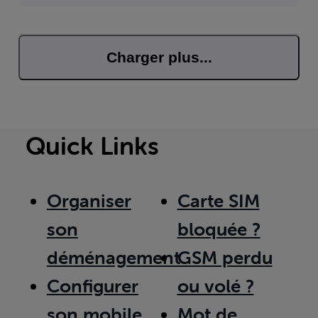
suis informaticien et je n'utilise donc q
Charger plus...
Quick Links
Organiser
Carte SIM
son
bloquée ?
déménagement
GSM perdu
Configurer
ou volé ?
son mobile
Mot de