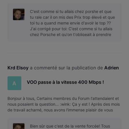
annoncer la prochaine grande innovation technologique de
VOO. VOO devient 2 fois plus rapide Nous étions déjà les
C'est comme si tu allais chez porshe et que
premiers
tu rale car il on mis des Prix trop élevé et que
toi tu a quand meme envie d'avoir le top ??
J'ai corrigé pour toi: C'est comme si tu allais
chez Porsche et qu'on t'obligeait à prendre
une remorque, un kit
Krd Elsoy
 a commenté sur la publication de 
Adrien
VOO passe à la vitesse 400 Mbps !
A
Bonjour à tous, Certains membres du Forum l'attendaient et
nous posaient la question... :wink: Ça y est ! Après des mois
de travail acharné, nous avons l'immense plaisir de vous
annoncer la prochaine grande innovation technologique de
VOO. VOO devient 2 fois plus rapide Nous étions déjà les
Bien sûr que c'est de la vente forcée! Tous
premiers