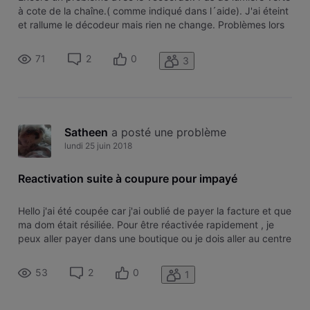
à cote de la chaîne.( comme indiqué dans l´aide). J'ai éteint
et rallume le décodeur mais rien ne change. Problèmes lors
d´enregistrements, problèmes pour la vod, problèmes lors
de la vision normale...un abonnement qui coûte🤮🤧😡 cher
71
2
0
3
pour
Satheen
 a posté une problème
lundi 25 juin 2018
Reactivation suite à coupure pour impayé
Hello j'ai été coupée car j'ai oublié de payer la facture et que
ma dom était résiliée. Pour être réactivée rapidement , je
peux aller payer dans une boutique ou je dois aller au centre
administratif à Ixelles ? Merci
53
2
0
1