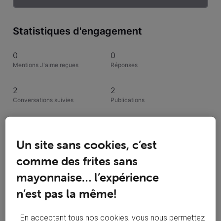
Statistiques d'engagement
0
0
Mentions J'aime reçues
Réponses
2
2
Conversations suivies
Publications
0
Solutions acceptées
Un site sans cookies, c’est
comme des frites sans
Activités de Satheen
mayonnaise… l’expérience
n’est pas la même!
Toutesles activités
Selected
En acceptant tous nos cookies, vous nous permettez