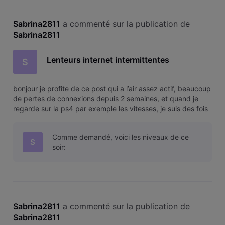
Sabrina2811
 a commenté sur la publication de 
Sabrina2811
Lenteurs internet intermittentes
S
bonjour je profite de ce post qui a l’air assez actif, beaucoup
de pertes de connexions depuis 2 semaines, et quand je
regarde sur la ps4 par exemple les vitesses, je suis des fois
trés trés bas meme du KB… et j’atteint rarement les 100 mo
malgré que j’ai un contrat assez haut niveau budget.
Comme demandé, voici les niveaux de ce
quelque
S
soir:
Sabrina2811
 a commenté sur la publication de 
Sabrina2811