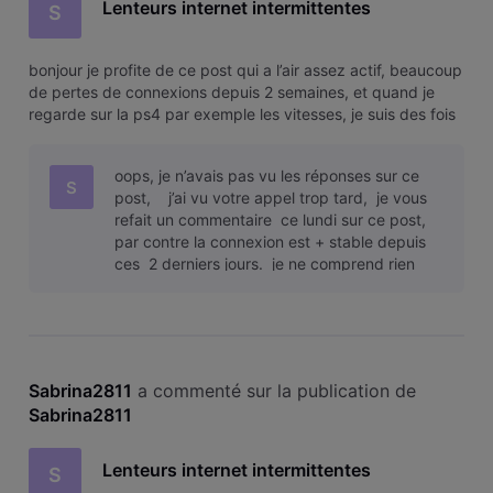
Lenteurs internet intermittentes
S
bonjour je profite de ce post qui a l’air assez actif, beaucoup
de pertes de connexions depuis 2 semaines, et quand je
regarde sur la ps4 par exemple les vitesses, je suis des fois
trés trés bas meme du KB… et j’atteint rarement les 100 mo
malgré que j’ai un contrat assez haut niveau budget.
oops, je n’avais pas vu les réponses sur ce
quelque
S
post, j’ai vu votre appel trop tard, je vous
refait un commentaire ce lundi sur ce post,
par contre la connexion est + stable depuis
ces 2 derniers jours. je ne comprend rien
aux chiffres que je vou
Sabrina2811
 a commenté sur la publication de 
Sabrina2811
Lenteurs internet intermittentes
S