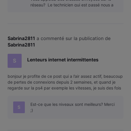
réseau? Le technicien qui est passé nous a
demandé de refaire un point d
Sabrina2811
 a commenté sur la publication de 
Sabrina2811
Lenteurs internet intermittentes
S
bonjour je profite de ce post qui a l’air assez actif, beaucoup
de pertes de connexions depuis 2 semaines, et quand je
regarde sur la ps4 par exemple les vitesses, je suis des fois
trés trés bas meme du KB… et j’atteint rarement les 100 mo
malgré que j’ai un contrat assez haut niveau budget.
Est-ce que les niveaux sont meilleurs? Merci
quelque
S
;)