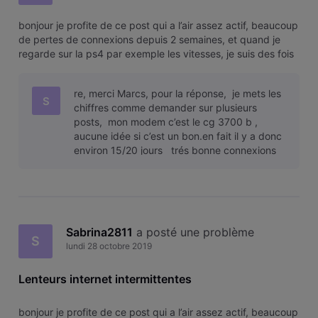
bonjour je profite de ce post qui a l’air assez actif, beaucoup
de pertes de connexions depuis 2 semaines, et quand je
regarde sur la ps4 par exemple les vitesses, je suis des fois
trés trés bas meme du KB… et j’atteint rarement les 100 mo
malgré que j’ai un contrat assez haut niveau budget.
re, merci Marcs, pour la réponse, je mets les
quelque
S
chiffres comme demander sur plusieurs
posts, mon modem c’est le cg 3700 b ,
aucune idée si c’est un bon.en fait il y a donc
environ 15/20 jours trés bonne connexions
etc, mais depuis des pertes , de
Sabrina2811
 a posté une problème
S
lundi 28 octobre 2019
Lenteurs internet intermittentes
bonjour je profite de ce post qui a l’air assez actif, beaucoup