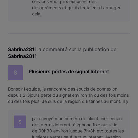
services voo qui s excusent des
désagréments et qu' ils tentaient d arranger
cela.
Sabrina2811
 a commenté sur la publication de 
Sabrina2811
Plusieurs pertes de signal Internet
S
Bonsoir l equipe, je rencontre des soucis de connexion
depuis 2-3jours perte du signal environ 1h ou des fois moins
ou des fois plus. Je suis de la région d Estinnes au mont. Il y
a des travaux sur la ligne? Merci d avance
j ai envoyé mon numéro de client. hier encore
S
des pertes internet téléphone fixe aussi. ici
de 00h30 environ jusque 7h/8h etc.toutes les
lumières vertes sauf le truc internet. évasion