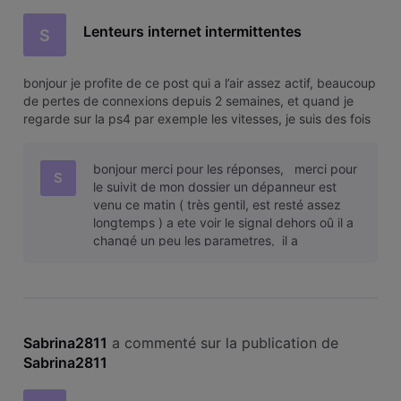
Lenteurs internet intermittentes
S
bonjour je profite de ce post qui a l’air assez actif, beaucoup
de pertes de connexions depuis 2 semaines, et quand je
regarde sur la ps4 par exemple les vitesses, je suis des fois
trés trés bas meme du KB… et j’atteint rarement les 100 mo
malgré que j’ai un contrat assez haut niveau budget.
bonjour merci pour les réponses, merci pour
quelque
S
le suivit de mon dossier un dépanneur est
venu ce matin ( très gentil, est resté assez
longtemps ) a ete voir le signal dehors oû il a
changé un peu les parametres, il a
egalement changé le modem, le sig
Sabrina2811
 a commenté sur la publication de 
Sabrina2811