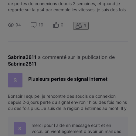
de pertes de connexions depuis 2 semaines, et quand je
regarde sur la ps4 par exemple les vitesses, je suis des fois
trés trés bas meme du KB… et j’atteint rarement les 100 mo
malgré que j’ai un contrat assez haut niveau budget.
94
19
0
3
quelque
Sabrina2811
 a commenté sur la publication de 
Sabrina2811
Plusieurs pertes de signal Internet
S
Bonsoir l equipe, je rencontre des soucis de connexion
depuis 2-3jours perte du signal environ 1h ou des fois moins
ou des fois plus. Je suis de la région d Estinnes au mont. Il y
a des travaux sur la ligne? Merci d avance
merci pour l aide en message ecrit et en
S
vocal. on vient également d avoir un mail des