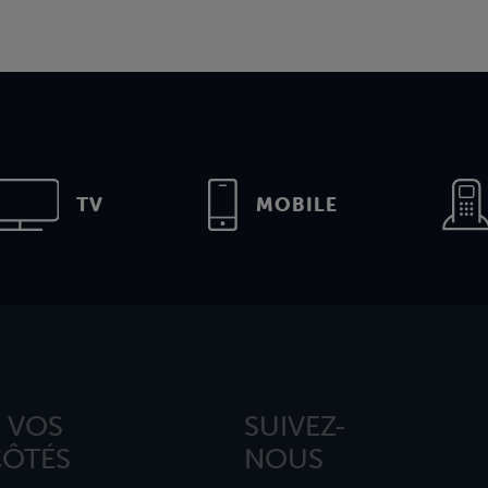
TV
MOBILE
 VOS
SUIVEZ-
CÔTÉS
NOUS