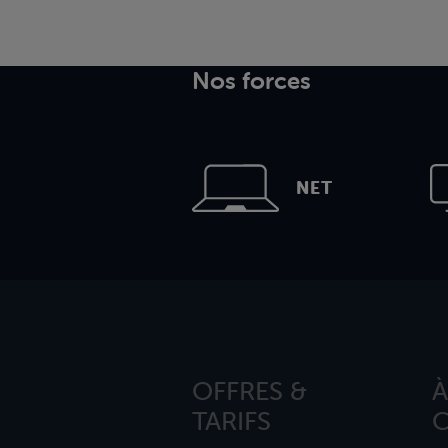
Nos forces
NET
OFFRES &
À
TARIFS