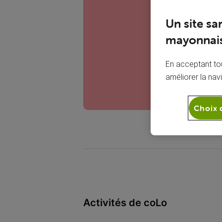
C
Un site sa
mayonnais
En acceptant tou
améliorer la nav
Choix 
Activités de coLo