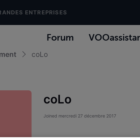
RANDES ENTREPRISES
Forum
VOOassista
ement
coLo
coLo
Joined
mercredi 27 décembre 2017