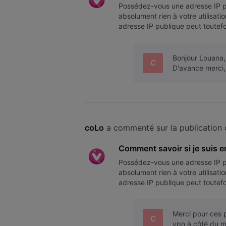
Possédez-vous une adresse IP p
absolument rien à votre utilisat
adresse IP publique peut toutefo
IP publique ou privée ? Pour co
Bonjour Louana,
C
D'avance merci
coLo
 a commenté sur la publication 
Comment savoir si je suis e
Possédez-vous une adresse IP p
absolument rien à votre utilisat
adresse IP publique peut toutefo
IP publique ou privée ? Pour co
Merci pour ces p
C
vpn à côté du mo