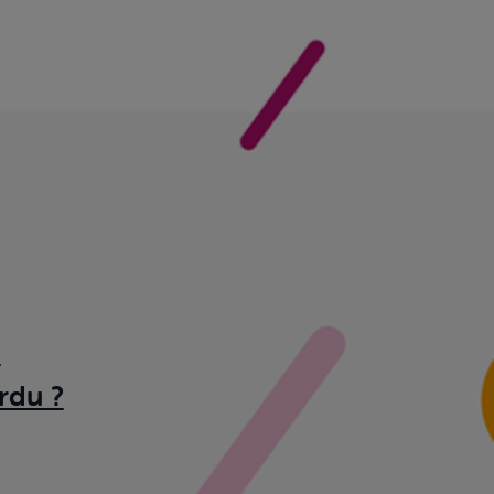
?
rdu ?