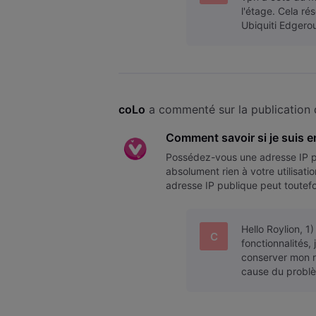
l'étage. Cela ré
Ubiquiti Edgerou
coLo
 a commenté sur la publication 
Comment savoir si je suis e
Possédez-vous une adresse IP p
absolument rien à votre utilisat
adresse IP publique peut toutefo
IP publique ou privée ? Pour co
Hello Roylion, 1
C
fonctionnalités,
conserver mon r
cause du problè