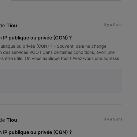
Selected
Toutesles
activités
de 
Tiou
il y a 9 ans
n IP publique ou privée (CGN) ?
ublique ou privée (CGN) ? – Souvent, cela ne change
ion des services VOO ! Dans certaines conditions, avoir une
is être utile. On vous explique tout ! Avez-vous une adresse
nn
de 
Tiou
il y a 9 ans
n IP publique ou privée (CGN) ?