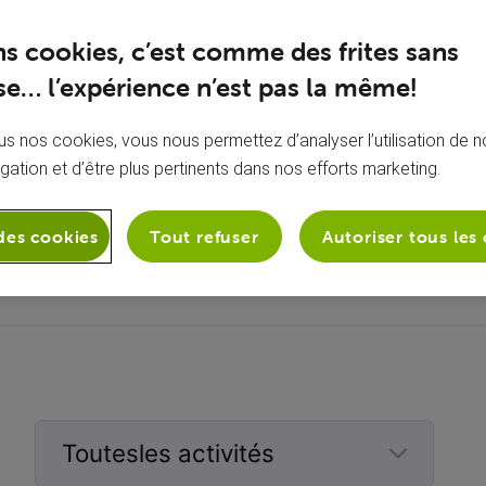
ns cookies, c’est comme des frites sans
e… l’expérience n’est pas la même!
s nos cookies, vous nous permettez d’analyser l’utilisation de no
igation et d’être plus pertinents dans nos efforts marketing.
À propos de moi
Aucune bio ajoutée
des cookies
Tout refuser
Autoriser tous les
Toutesles activités