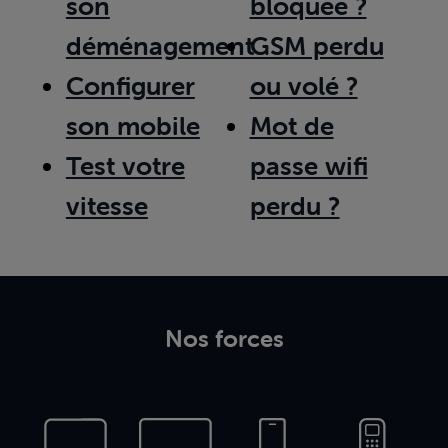
son
bloquée ?
déménagement
GSM perdu
Configurer
ou volé ?
son mobile
Mot de
Test votre
passe wifi
vitesse
perdu ?
Nos forces