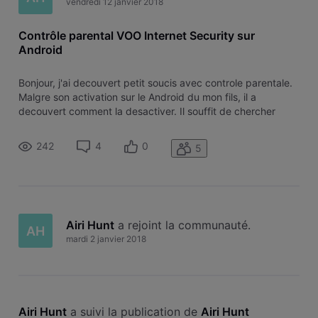
vendredi 12 janvier 2018
Contrôle parental VOO Internet Security sur
Android
Bonjour, j'ai decouvert petit soucis avec controle parentale.
Malgre son activation sur le Android du mon fils, il a
decouvert comment la desactiver. Il souffit de chercher
dans la parametres du son smartphone d apres Voo Internet
Security et en desactivant hopp! il peut l utiliser plus que
242
4
0
5
temp reg
Airi Hunt
 a rejoint la communauté.
AH
mardi 2 janvier 2018
Airi Hunt
 a suivi la publication de 
Airi Hunt