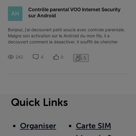
Contrôle parental VOO Internet Security
AH
sur Android
Bonjour, j'ai decouvert petit soucis avec controle parentale.
Malgre son activation sur le Android du mon fils, il a
decouvert comment la desactiver. Il souffit de chercher
dans la parametres du son smartphone d apres Voo Internet
Security et en desactivant hopp! il peut l utiliser plus que
242
4
0
5
temp reg
Quick Links
Organiser
Carte SIM