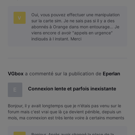
complètement inexistatnte, la preuve là je suis obligé de
vous écrire à partir d'une connexion proximus ... Je vois
Oui, vous pouvez effectuer une manipulation
régul
V
sur la carte sim. Je ne sais pas si il y a des
abonnés à Orange dans mon entourage... Je
viens encore d avoir "appels en urgence"
indiqués à l instant. Merci
VGbox
 a commenté sur la publication de 
Eperlan
Connexion lente et parfois inexistante
E
Bonjour, il y avait longtemps que je n'étais pas venu sur le
forum mais c'est vrai que là ça devient pénible, depuis un
mois, ma connexion est très lente voire à certains moments
complètement inexistatnte, la preuve là je suis obligé de
vous écrire à partir d'une connexion proximus ... Je vois
Bonjour, Après avoir changé la place de la