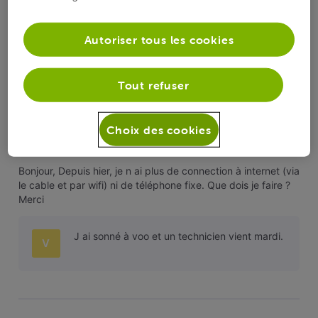
compte qu il en avait au moins pour 2h chez
moi (recabler correctement- i
Autoriser tous les cookies
Tout refuser
VGbox
 a commenté sur la publication de 
VGbox
Internet et téléphone fixe ne fonctionnent
Choix des cookies
V
plus
Bonjour, Depuis hier, je n ai plus de connection à internet (via
le cable et par wifi) ni de téléphone fixe. Que dois je faire ?
Merci
J ai sonné à voo et un technicien vient mardi.
V