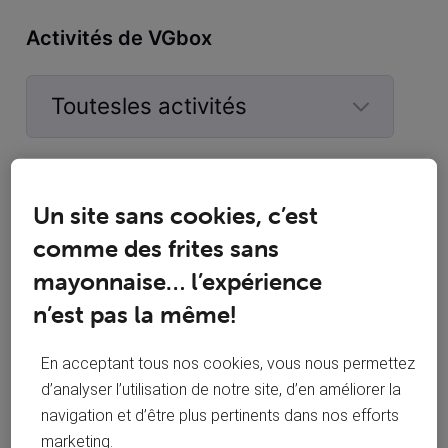
Activités de VGbox
Toutesles activités
Selected
Toutesles
VGbox
 a commenté sur la publication de 
VGbox
activités
Un site sans cookies, c’est
Internet et téléphone fixe ne fonctionnent
V
comme des frites sans
plus
mayonnaise… l’expérience
Bonjour, Depuis hier, je n ai plus de connection à internet (via
n’est pas la même!
le cable et par wifi) ni de téléphone fixe. Que dois je faire ?
Merci
En acceptant tous nos cookies, vous nous permettez
Bonjour, Après rdv bloqué aujourd hui entre
d’analyser l’utilisation de notre site, d’en améliorer la
V
13h et 17h, le technicien (très gentil) est
navigation et d’être plus pertinents dans nos efforts
arrivé à 17h10. Le pauvre, surchargé de
marketing.
boulot depuis le début de journée s est rendu