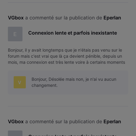
VGbox
 a commenté sur la publication de 
Eperlan
Connexion lente et parfois inexistante
E
Bonjour, il y avait longtemps que je n'étais pas venu sur le
forum mais c'est vrai que là ça devient pénible, depuis un
mois, ma connexion est très lente voire à certains moments
complètement inexistatnte, la preuve là je suis obligé de
vous écrire à partir d'une connexion proximus ... Je vois
Bonjour, Désolée mais non, je n'ai vu aucun
régul
V
changement.
VGbox
 a commenté sur la publication de 
Eperlan