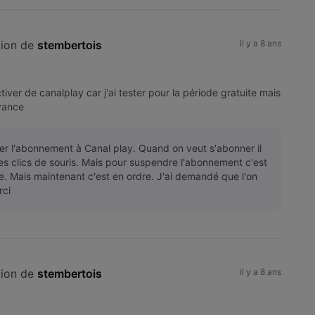
ion de 
stembertois
il y a 8 ans
ver de canalplay car j'ai tester pour la période gratuite mais
vance
ter l'abonnement à Canal play. Quand on veut s'abonner il
es clics de souris. Mais pour suspendre l'abonnement c'est
re. Mais maintenant c'est en ordre. J'ai demandé que l'on
rci
ion de 
stembertois
il y a 8 ans