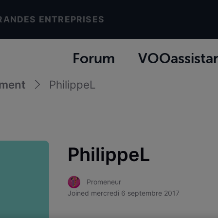
RANDES ENTREPRISES
Forum
VOOassista
ement
PhilippeL
PhilippeL
Promeneur
Joined
mercredi 6 septembre 2017