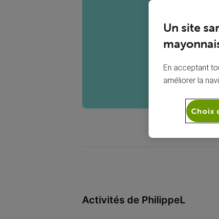
P
Un site sa
mayonnais
En acceptant tou
améliorer la nav
Choix 
Activités de PhilippeL