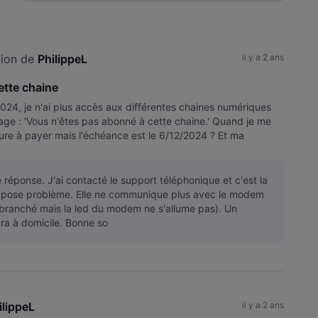
Selected
Toutesles
activités
ion de 
PhilippeL
il y a 2 ans
ette chaine
/2024, je n'ai plus accès aux différentes chaines numériques
sage : 'Vous n'êtes pas abonné à cette chaine.' Quand je me
ure à payer mais l'échéance est le 6/12/2024 ? Et ma
 réponse. J'ai contacté le support téléphonique et c'est la
 pose problème. Elle ne communique plus avec le modem
 branché mais la led du modem ne s'allume pas). Un
dra à domicile. Bonne so
ilippeL
il y a 2 ans