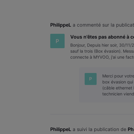
PhilippeL
 a commenté sur la publicat
Vous n'êtes pas abonné à c
P
Bonjour, Depuis hier soir, 30/11
sauf la trois (Box évasion). Mes
connecte à MYVOO, j'ai une fact
connexion internet fonctionne s
Merci pour votre
P
box évasion qui
(câble ethernet
technicien vien
PhilippeL
 a suivi la publication de 
Ph