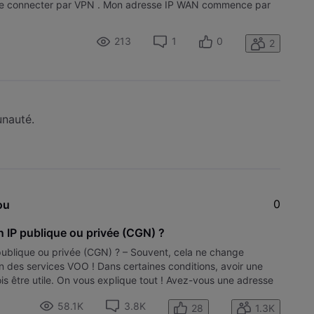
à me connecter par VPN . Mon adresse IP WAN commence par
213
1
0
2
unauté.
0
ou
n IP publique ou privée (CGN) ?
ublique ou privée (CGN) ? – Souvent, cela ne change
ion des services VOO ! Dans certaines conditions, avoir une
is être utile. On vous explique tout ! Avez-vous une adresse
nn
58.1K
3.8K
28
1.3K