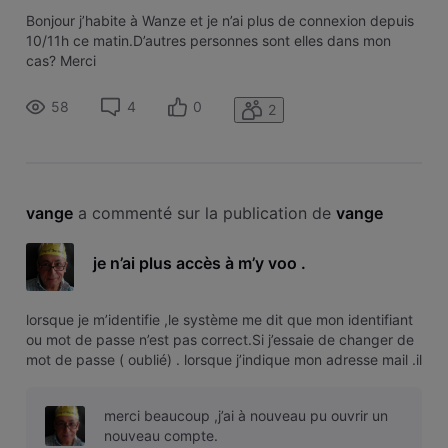
Bonjour j’habite à Wanze et je n’ai plus de connexion depuis
10/11h ce matin.D’autres personnes sont elles dans mon
cas? Merci
58
4
0
2
vange
 a commenté sur la publication de 
vange
je n’ai plus accès à m’y voo .
lorsque je m’identifie ,le système me dit que mon identifiant
ou mot de passe n’est pas correct.Si j’essaie de changer de
mot de passe ( oublié) . lorsque j’indique mon adresse mail .il
dit que ce n’est pas correct .Si je veux recréer un compte
avec mail et numéro client . je reçois un lien pour act
merci beaucoup ,j’ai à nouveau pu ouvrir un
nouveau compte.