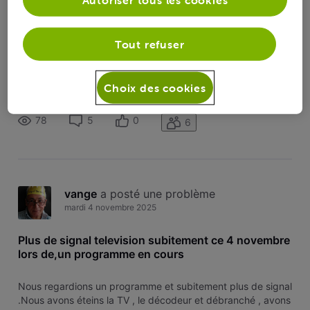
Plus de signal television subitement ce 4
novembre lors de,un programme en cours
Tout refuser
Nous regardions un programme et subitement plus de signal
.Nous avons éteins la TV , le décodeur et débranché , avons
attendu 2 minutes et réessayé de rallume mais toujours pas
Choix des cookies
de signal .est ce normal . Lieu wanze
78
5
0
6
vange
 a posté une problème
mardi 4 novembre 2025
Plus de signal television subitement ce 4 novembre
lors de,un programme en cours
Nous regardions un programme et subitement plus de signal
.Nous avons éteins la TV , le décodeur et débranché , avons