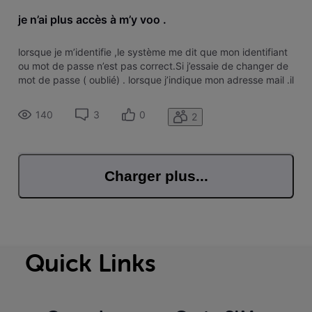
je n’ai plus accès à m’y voo .
lorsque je m’identifie ,le système me dit que mon identifiant
ou mot de passe n’est pas correct.Si j’essaie de changer de
mot de passe ( oublié) . lorsque j’indique mon adresse mail .il
dit que ce n’est pas correct .Si je veux recréer un compte
avec mail et numéro client . je reçois un lien pour act
140
3
0
2
Charger plus...
Quick Links