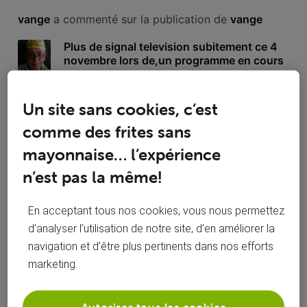
Toutesles
vange
 a commenté sur la publication de 
vange
activités
Plus de signal television subitement ce 4
novembre lors de,un programme en cours
Nous regardions un programme et subitement plus de signal
Un site sans cookies, c’est
.Nous avons éteins la TV , le décodeur et débranché , avons
attendu 2 minutes et réessayé de rallume mais toujours pas
comme des frites sans
de signal .est ce normal . Lieu wanze
mayonnaise… l’expérience
Bonjour ,c',est le voocorder.Mais le signal est
revenu quelques heures plus tard. Sans rien
n’est pas la même!
faire,sinon l'éteindre et chaque fois attendre
quelques minutes.Allez savoir!! Merci en tout
En acceptant tous nos cookies, vous nous permettez
cas de votre réponse. Claude B.
d’analyser l’utilisation de notre site, d’en améliorer la
navigation et d’être plus pertinents dans nos efforts
marketing.
vange
 a suivi la publication de 
vange
Autoriser tous les cookies