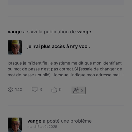
vange
 a suivi la publication de 
vange
je n’ai plus accès à m’y voo .
lorsque je m’identifie ,le système me dit que mon identifiant
ou mot de passe n’est pas correct.Si j’essaie de changer de
mot de passe ( oublié) . lorsque j’indique mon adresse mail .il
dit que ce n’est pas correct .Si je veux recréer un compte
avec mail et numéro client . je reçois un lien pour act
140
3
0
2
vange
 a posté une problème
mardi 5 août 2025