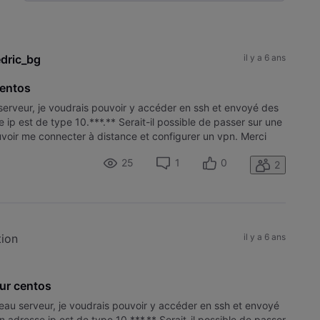
Selected
Toutesles
activités
dric_bg
il y a 6 ans
centos
serveur, je voudrais pouvoir y accéder en ssh et envoyé des
 ip est de type 10.***.** Serait-il possible de passer sur une
uvoir me connecter à distance et configurer un vpn. Merci
25
1
0
2
tion
il y a 6 ans
ur centos
veau serveur, je voudrais pouvoir y accéder en ssh et envoyé
n adresse ip est de type 10.***.** Serait-il possible de passer