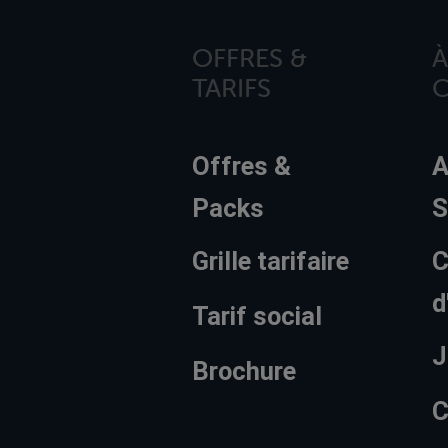
OFFRES &
À
TARIFS
Offres &
A
Packs
S
Grille tarifaire
C
d
Tarif social
J
Brochure
C