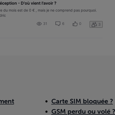
éception - D'où vient l'avoir ?
re du mois est de 0 € , mais je ne comprend pas pourquoi.
dric
31
6
0
3
ment
Carte SIM bloquée ?
GSM perdu ou volé 