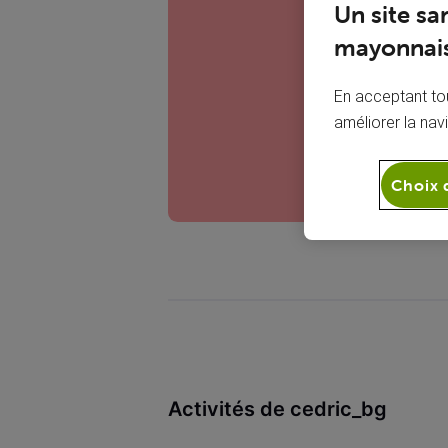
C
Un site sa
mayonnais
En acceptant tou
améliorer la nav
Choix 
Activités de cedric_bg