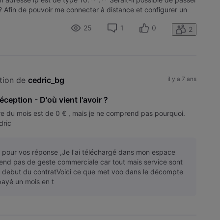
? Afin de pouvoir me connecter à distance et configurer un
25
1
0
2
tion de 
cedric_bg
il y a 7 ans
éception - D'où vient l'avoir ?
re du mois est de 0 € , mais je ne comprend pas pourquoi.
dric
i pour vos réponse ,Je l'ai téléchargé dans mon espace
attend pas de geste commerciale car tout mais service sont
le debut du contratVoici ce que met voo dans le décompte
payé un mois en t