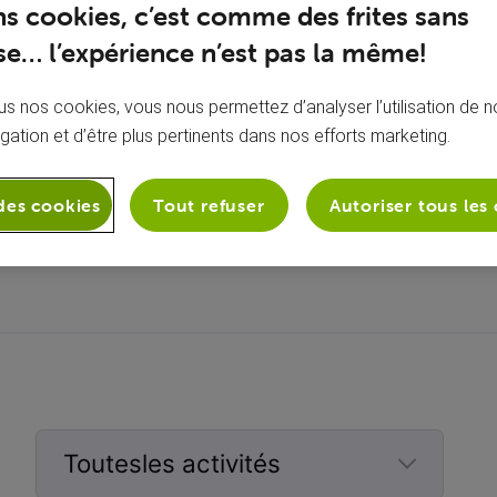
ns cookies, c’est comme des frites sans
e… l’expérience n’est pas la même!
s nos cookies, vous nous permettez d’analyser l’utilisation de no
igation et d’être plus pertinents dans nos efforts marketing.
des cookies
Tout refuser
Autoriser tous les
À propos de moi
Aucune bio ajoutée
Toutesles activités