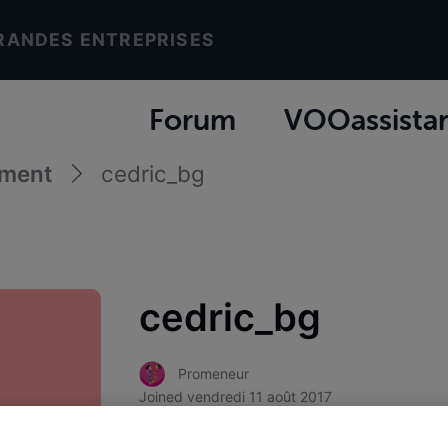
RANDES ENTREPRISES
Forum
VOOassista
ement
cedric_bg
cedric_bg
Promeneur
Joined
vendredi 11 août 2017