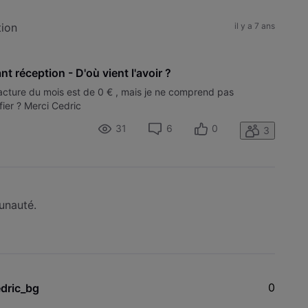
tion
il y a 7 ans
t réception - D'où vient l'avoir ?
acture du mois est de 0 € , mais je ne comprend pas
fier ? Merci Cedric
31
6
0
3
munauté.
0
dric_bg