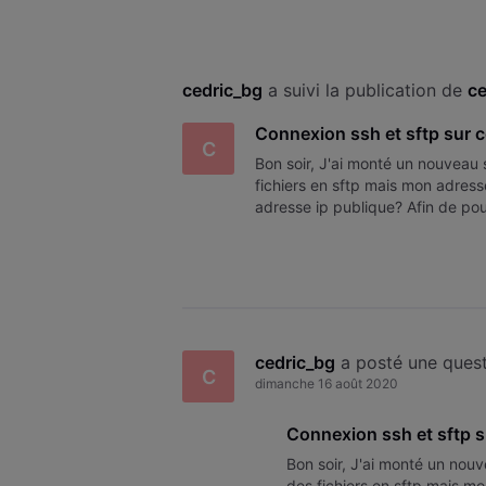
cedric_bg
 a suivi la publication de 
ce
Connexion ssh et sftp sur 
C
Bon soir, J'ai monté un nouveau 
fichiers en sftp mais mon adresse
adresse ip publique? Afin de po
d'avance
cedric_bg
 a posté une ques
C
dimanche 16 août 2020
Connexion ssh et sftp s
Bon soir, J'ai monté un nou
des fichiers en sftp mais mo