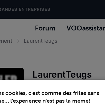
RANDES ENTREPRISES
Forum
VOOassista
ement
LaurentTeugs
LaurentTeugs
Promeneur
ns cookies, c’est comme des frites sans
Joined
lundi 31 juillet 2017
e… l’expérience n’est pas la même!