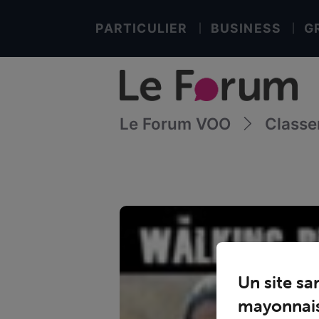
PARTICULIER
BUSINESS
G
Le Forum VOO
Class
Un site sa
mayonnais