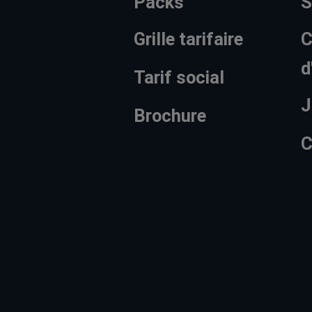
Packs
S
Grille tarifaire
C
d
Tarif social
J
Brochure
C