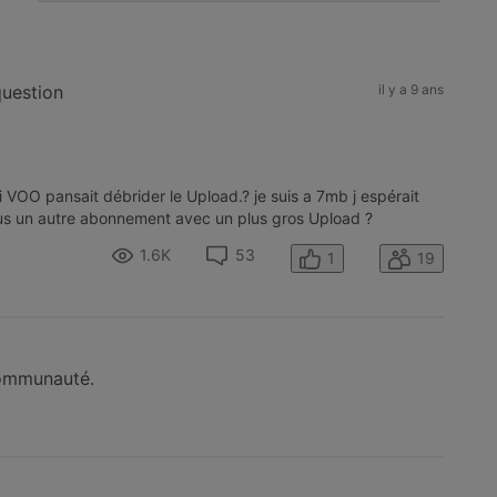
Selected
Toutesles
activités
question
il y a 9 ans
si VOO pansait débrider le Upload.? je suis a 7mb j espérait
us un autre abonnement avec un plus gros Upload ?
1.6K
53
1
19
 communauté.