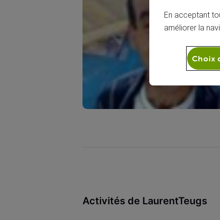
En acceptant tou
améliorer la nav
Choix 
Activités de LaurentTeugs