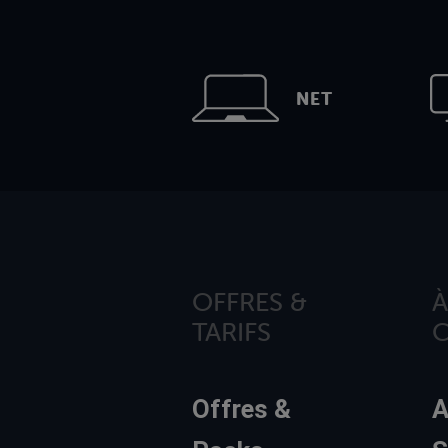
NET
OFFRES &
À
TARIFS
Offres &
A