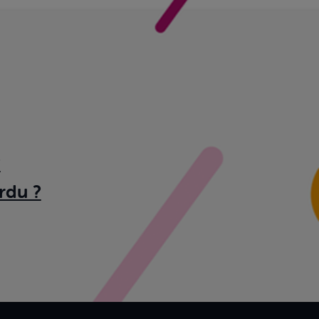
?
rdu ?