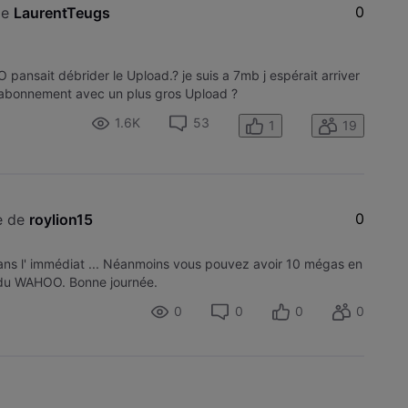
0
de 
LaurentTeugs
OO pansait débrider le Upload.? je suis a 7mb j espérait arriver
abonnement avec un plus gros Upload ?
1.6K
53
1
19
0
e de 
roylion15
dans l' immédiat ... Néanmoins vous pouvez avoir 10 mégas en
 du WAHOO. Bonne journée.
0
0
0
0