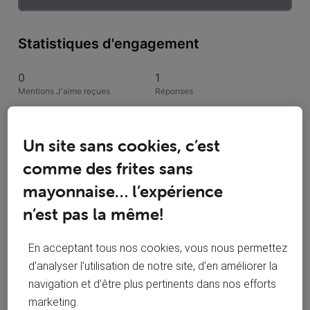
Statistiques d'engagement
0
1
Mentions J'aime reçues
Réponses
1
0
Conversations suivies
Publications
Un site sans cookies, c’est
comme des frites sans
0
mayonnaise… l’expérience
Solutions acceptées
n’est pas la même!
Activités de Arcade25
En acceptant tous nos cookies, vous nous permettez
d’analyser l’utilisation de notre site, d’en améliorer la
Toutesles activités
navigation et d’être plus pertinents dans nos efforts
Selected
marketing.