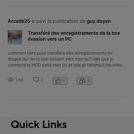
Arcade25
 a suivi la publication de 
guy doyen
Transféré des enregistrements de la box
évasion vers un PC
comment faire pour transféré des enregistrements du
disque dur de la box évasion vers mon pc? dés que je
connecte le HDD dans mon pc et que je l'allume,il me mets
le message HDD locked il faut un code verrou pour accédé
au contenu,ou puis-je me fournir ce code. ce n'est pas que
1.9K
7
1
3
je suis radin mais je
Quick Links