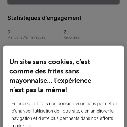
Statistiques d'engagement
0
2
Mentions J'aime reçues
Réponses
2
1
Conversations suivies
Publications
Un site sans cookies, c’est
comme des frites sans
0
Solutions acceptées
mayonnaise… l’expérience
n’est pas la même!
Activités de Betastat
En acceptant tous nos cookies, vous nous permettez
Toutesles activités
d’analyser l’utilisation de notre site, d’en améliorer la
navigation et d’être plus pertinents dans nos efforts
Selected
marketing.