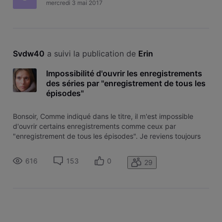
mercredi 3 mai 2017
Svdw40
 a suivi la publication de 
Erin
Impossibilité d'ouvrir les enregistrements
des séries par "enregistrement de tous les
épisodes"
Bonsoir, Comme indiqué dans le titre, il m'est impossible
d'ouvrir certains enregistrements comme ceux par
"enregistrement de tous les épisodes". Je reviens toujours
sur la bibliothèque. J'ai redémarré plusieurs fois ma box, et
le problème persiste. Aussi, je ne sais même pas les effacés.
616
153
0
29
J'ai tenté