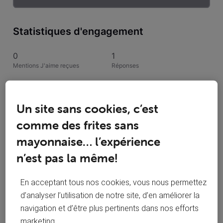
Statistiques d'engagement
0
1
Mentions J'aime reçues
Réponses
1
0
Conversations suivies
Publications
Un site sans cookies, c’est
comme des frites sans
0
Solutions acceptées
mayonnaise… l’expérience
n’est pas la même!
Activités de Svdw40
En acceptant tous nos cookies, vous nous permettez
Toutesles activités
d’analyser l’utilisation de notre site, d’en améliorer la
navigation et d’être plus pertinents dans nos efforts
Selected
marketing.