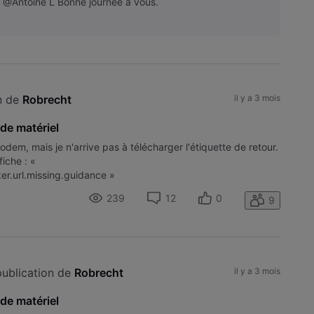
 @Antoine L Bonne journée à vous.
n de 
Robrecht
il y a 3 mois
 de matériel
dem, mais je n'arrive pas à télécharger l'étiquette de retour.
iche : «
ker.url.missing.guidance »
239
12
0
9
ublication de 
Robrecht
il y a 3 mois
 de matériel