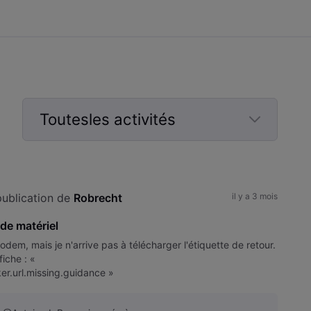
Toutesles activités
Selected
Toutesles
activités
ublication de 
Robrecht
il y a 3 mois
 de matériel
dem, mais je n'arrive pas à télécharger l'étiquette de retour.
iche : «
ker.url.missing.guidance »