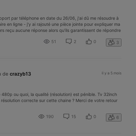
upport par téléphone en date du 26/06, j'ai dû me résoudre à
ire en ligne - j'y ai rajouté une pièce jointe pour expliquer ma
ours reçu aucune réponse alors qu'ils garantissent de répondre
51
2
0
3
n de 
crazyb13
il y a 5 mois
o 480p ou quoi, la qualité (résolution) est pénible. Tv 32inch
e résolution correcte sur cette chaine ? Merci de votre retour
190
15
0
6