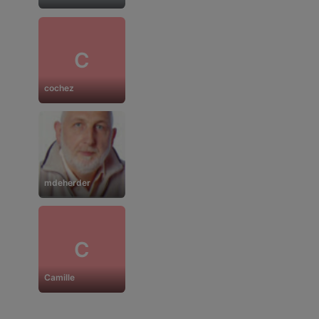
C
cochez
mdeherder
C
Camille