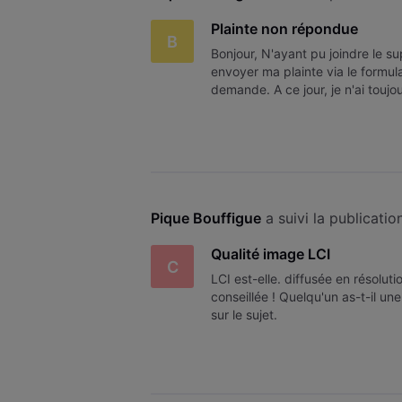
Plainte non répondue
B
Bonjour, N'ayant pu joindre le s
envoyer ma plainte via le formula
demande. A ce jour, je n'ai touj
dans les 48H.
Pique Bouffigue
 a suivi la publicatio
Qualité image LCI
C
LCI est-elle. diffusée en résoluti
conseillée ! Quelqu'un as-t-il un
sur le sujet.