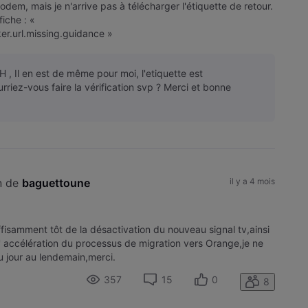
dem, mais je n'arrive pas à télécharger l'étiquette de retour.
iche : «
ker.url.missing.guidance »
 , Il en est de même pour moi, l'etiquette est
urriez-vous faire la vérification svp ? Merci et bonne
n de 
baguettoune
il y a 4 mois
fisamment tôt de la désactivation du nouveau signal tv,ainsi
' accélération du processus de migration vers Orange,je ne
u jour au lendemain,merci.
357
15
0
8