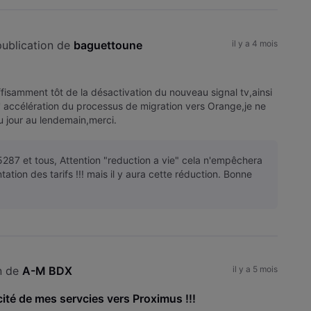
ublication de 
baguettoune
il y a 4 mois
fisamment tôt de la désactivation du nouveau signal tv,ainsi
' accélération du processus de migration vers Orange,je ne
u jour au lendemain,merci.
287 et tous, Attention "reduction a vie" cela n'empêchera
tion des tarifs !!! mais il y aura cette réduction. Bonne
n de 
A-M BDX
il y a 5 mois
cité de mes servcies vers Proximus !!!