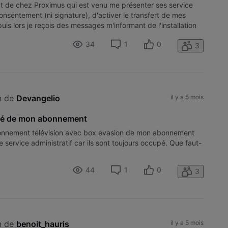
cat de chez Proximus qui est venu me présenter ses service
onsentement (ni signature), d'activer le transfert de mes
is lors je reçois des messages m'informant de l'installation
34
1
0
3
n de 
Devangelio
il y a 5 mois
 télé de mon abonnement
abonnement télévision avec box evasion de mon abonnement
le service administratif car ils sont toujours occupé. Que faut-
44
1
0
3
n de 
benoit_hauris
il y a 5 mois