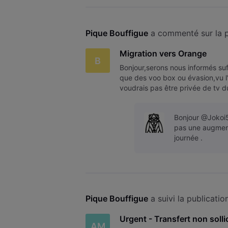
Pique Bouffigue
 a commenté sur la p
Migration vers Orange
B
Bonjour,serons nous informés suf
que des voo box ou évasion,vu l
voudrais pas être privée de tv d
Bonjour @Jokoi5
pas une augmenta
journée .
Pique Bouffigue
 a suivi la publicatio
Urgent - Transfert non solli
AM