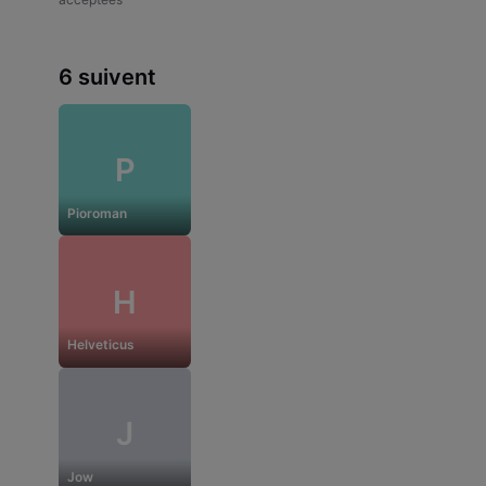
6 suivent
P
Pioroman
H
Helveticus
J
Jow