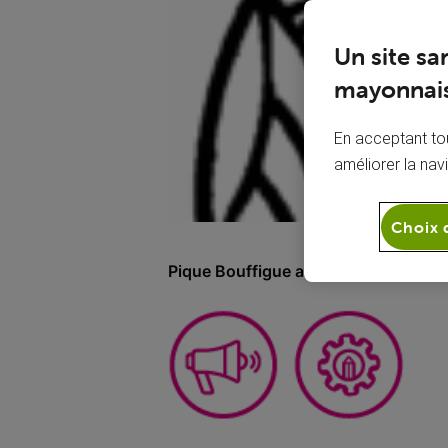
Un site sa
mayonnais
En acceptant tou
améliorer la nav
Choix 
Pique Bouffigue a gagné 2 badges
(A