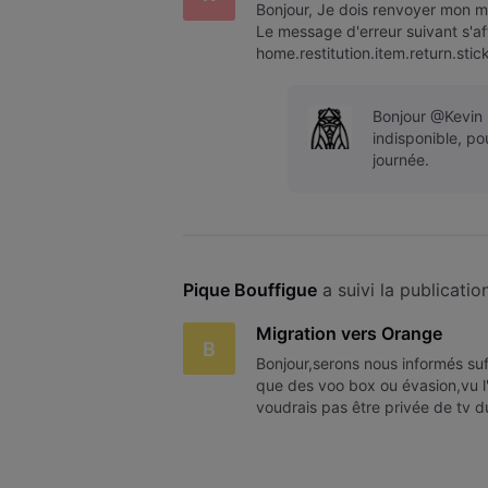
Bonjour, Je dois renvoyer mon mo
Le message d'erreur suivant s'aff
home.restitution.item.return.stic
Bonjour @Kevin H
indisponible, po
journée.
Pique Bouffigue
 a suivi la publicatio
Migration vers Orange
B
Bonjour,serons nous informés suf
que des voo box ou évasion,vu l
voudrais pas être privée de tv d