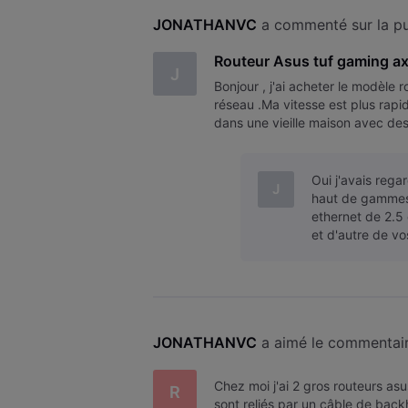
JONATHANVC
 a commenté sur la pu
Routeur Asus tuf gaming a
J
Bonjour , j'ai acheter le modèle 
réseau .Ma vitesse est plus rapid
dans une vieille maison avec des
toilettes et dans mon garage
Oui j'avais rega
J
haut de gammes 
ethernet de 2.5 
et d'autre de vo
JONATHANVC
 a aimé le commentai
Chez moi j'ai 2 gros routeurs asus
R
sont reliés par un câble de backh