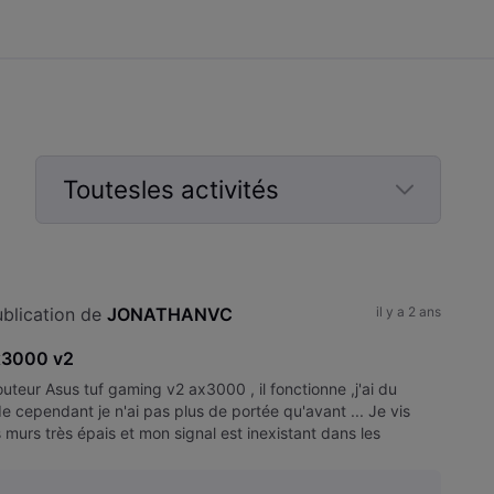
Toutesles activités
Selected
Toutesles
activités
blication de 
JONATHANVC
il y a 2 ans
x3000 v2
routeur Asus tuf gaming v2 ax3000 , il fonctionne ,j'ai du
e cependant je n'ai pas plus de portée qu'avant ... Je vis
 murs très épais et mon signal est inexistant dans les