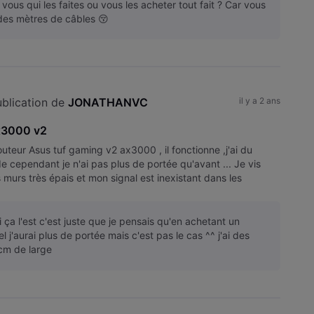
 vous qui les faites ou vous les acheter tout fait ? Car vous
des mètres de câbles 😚
blication de 
JONATHANVC
il y a 2 ans
x3000 v2
routeur Asus tuf gaming v2 ax3000 , il fonctionne ,j'ai du
e cependant je n'ai pas plus de portée qu'avant ... Je vis
 murs très épais et mon signal est inexistant dans les
i ça l'est c'est juste que je pensais qu'en achetant un
l j'aurai plus de portée mais c'est pas le cas ^^ j'ai des
cm de large