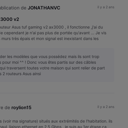
blication de 
JONATHANVC
il y a 2 ans
x3000 v2
routeur Asus tuf gaming v2 ax3000 , il fonctionne ,j'ai du
e cependant je n'ai pas plus de portée qu'avant ... Je vis
 murs très épais et mon signal est inexistant dans les
rder les modèles que vous possédez mais ils sont trop
pour moi ^^ ! Donc vous êtes partis sur des câbles
qui traversent toutes votre maison qui sont relier de part
s 2 routeurs Asus ainsi
re de 
roylion15
il y a 2 ans
 (voir ma signature) situés aux extrémités de l'habitation. ils
aul, liaison ethernet en 2,5 Gbps , je suis au 1er étage ca