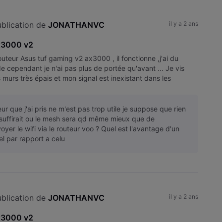
blication de 
JONATHANVC
il y a 2 ans
x3000 v2
routeur Asus tuf gaming v2 ax3000 , il fonctionne ,j'ai du
e cependant je n'ai pas plus de portée qu'avant ... Je vis
 murs très épais et mon signal est inexistant dans les
ur que j'ai pris ne m'est pas trop utile je suppose que rien
 suffirait ou le mesh sera qd même mieux que de
yer le wifi via le routeur voo ? Quel est l'avantage d'un
l par rapport a celu
blication de 
JONATHANVC
il y a 2 ans
x3000 v2