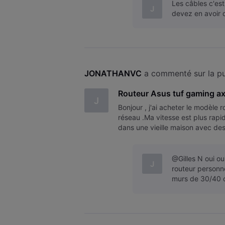
Les câbles c'est
J
devez en avoir 
JONATHANVC
 a commenté sur la pu
Routeur Asus tuf gaming a
J
Bonjour , j'ai acheter le modèle 
réseau .Ma vitesse est plus rapid
dans une vieille maison avec des
toilettes et dans mon garage
@Gilles N oui ou
J
routeur personne
murs de 30/40 