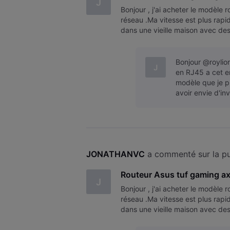
J
Bonjour , j'ai acheter le modèle 
réseau .Ma vitesse est plus rapid
dans une vieille maison avec des
toilettes et dans mon garage
Bonjour @roylio
J
en RJ45 a cet en
modèle que je pr
avoir envie d'in
JONATHANVC
 a commenté sur la pu
Routeur Asus tuf gaming a
J
Bonjour , j'ai acheter le modèle 
réseau .Ma vitesse est plus rapid
dans une vieille maison avec des
toilettes et dans mon garage