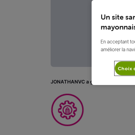
J
Un site sa
mayonnais
En acceptant tou
améliorer la nav
Choix 
JONATHANVC a gagné 1 badge
(Aff