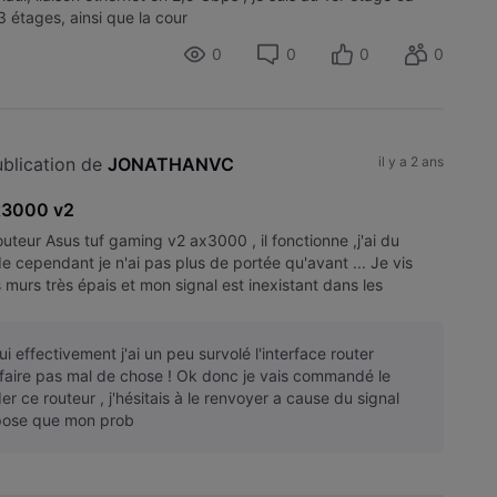
3 étages, ainsi que la cour
0
0
0
0
blication de 
JONATHANVC
il y a 2 ans
x3000 v2
routeur Asus tuf gaming v2 ax3000 , il fonctionne ,j'ai du
e cependant je n'ai pas plus de portée qu'avant ... Je vis
 murs très épais et mon signal est inexistant dans les
ui effectivement j'ai un peu survolé l'interface router
y faire pas mal de chose ! Ok donc je vais commandé le
er ce routeur , j'hésitais à le renvoyer a cause du signal
ppose que mon prob