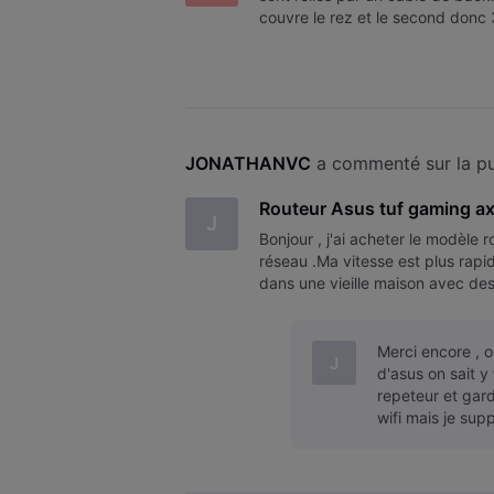
couvre le rez et le second donc 
JONATHANVC
 a commenté sur la pu
Routeur Asus tuf gaming a
J
Bonjour , j'ai acheter le modèle 
réseau .Ma vitesse est plus rapid
dans une vieille maison avec des
toilettes et dans mon garage
Merci encore , o
J
d'asus on sait 
repeteur et gard
wifi mais je su