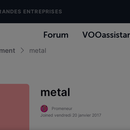
RANDES ENTREPRISES
Forum
VOOassista
ement
metal
metal
Promeneur
Joined
vendredi 20 janvier 2017