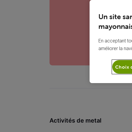
M
Un site sa
mayonnais
En acceptant tou
améliorer la nav
Choix 
Activités de metal