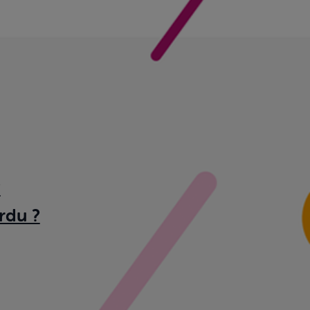
?
rdu ?