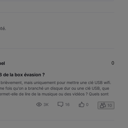
té.
0
el
B de la box évasion ?
 brièvement, mais uniquement pour mettre une clé USB wifi.
Une fois qu'on a branché un disque dur ou une clé USB, que
ermet-elle de lire de la musique ou des vidéos ? Quels sont
3K
16
0
10