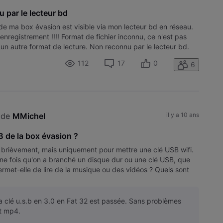
u par le lecteur bd
de ma box évasion est visible via mon lecteur bd en réseau.
enregistrement !!!! Format de fichier inconnu, ce n'est pas
un autre format de lecture. Non reconnu par le lecteur bd.
112
17
0
6
 de 
MMichel
il y a 10 ans
B de la box évasion ?
 brièvement, mais uniquement pour mettre une clé USB wifi.
Une fois qu'on a branché un disque dur ou une clé USB, que
ermet-elle de lire de la musique ou des vidéos ? Quels sont
a clé u.s.b en 3.0 en Fat 32 est passée. Sans problèmes
t mp4.