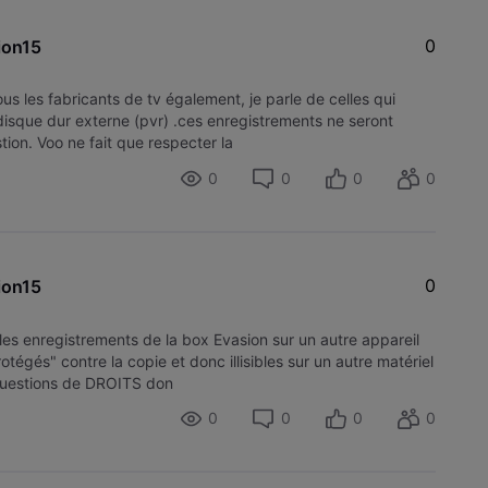
0
ion15
ous les fabricants de tv également, je parle de celles qui
disque dur externe (pvr) .ces enregistrements ne seront
stion. Voo ne fait que respecter la
0
0
0
0
0
ion15
re les enregistrements de la box Evasion sur un autre appareil
rotégés" contre la copie et donc illisibles sur un autre matériel
 questions de DROITS don
0
0
0
0