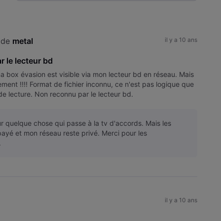
Selected
Toutesles
activités
 de 
metal
il y a 10 ans
r le lecteur bd
a box évasion est visible via mon lecteur bd en réseau. Mais
ment !!!! Format de fichier inconnu, ce n'est pas logique que
e lecture. Non reconnu par le lecteur bd.
ur quelque chose qui passe à la tv d'accords. Mais les
payé et mon réseau reste privé. Merci pour les
.
il y a 10 ans