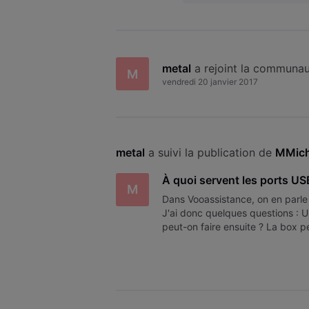
metal
 a rejoint la communau
M
vendredi 20 janvier 2017
metal
 a suivi la publication de 
MMich
À quoi servent les ports US
M
Dans Vooassistance, on en parle
J'ai donc quelques questions : 
peut-on faire ensuite ? La box p
les formats supportés ? Comm