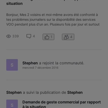
situation
Bonjour, Mes 2 voisins et moi-même avons été confronté à
tes problèmes journaliers sur la disponibilité des services
VOO pendant plus d'un an. Plusieurs fois par jour et surtout
aux heures de pointes, nous n'avions plus d'internet, de
téléphone et de TV numérique pendant un certains laps de
339
4
1
4
temps. J
Stephen
 a rejoint la communauté.
S
mercredi 7 décembre 2016
Stephen
 a suivi la publication de 
Stephen
Demande de geste commercial par rapport
S
à la situation