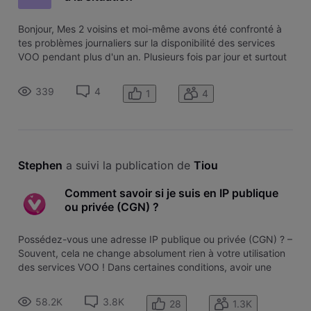
Bonjour, Mes 2 voisins et moi-même avons été confronté à
tes problèmes journaliers sur la disponibilité des services
VOO pendant plus d'un an. Plusieurs fois par jour et surtout
aux heures de pointes, nous n'avions plus d'internet, de
téléphone et de TV numérique pendant un certains laps de
339
4
1
4
temps. J
Stephen
 a suivi la publication de 
Tiou
Comment savoir si je suis en IP publique
ou privée (CGN) ?
Possédez-vous une adresse IP publique ou privée (CGN) ? –
Souvent, cela ne change absolument rien à votre utilisation
des services VOO ! Dans certaines conditions, avoir une
adresse IP publique peut toutefois être utile. On vous
explique tout ! Avez-vous une adresse IP publique ou privée
58.2K
3.8K
28
1.3K
? Pour conn