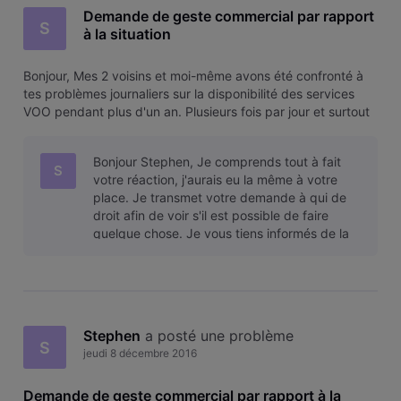
Demande de geste commercial par rapport
S
à la situation
Bonjour, Mes 2 voisins et moi-même avons été confronté à
tes problèmes journaliers sur la disponibilité des services
VOO pendant plus d'un an. Plusieurs fois par jour et surtout
aux heures de pointes, nous n'avions plus d'internet, de
téléphone et de TV numérique pendant un certains laps de
Bonjour Stephen, Je comprends tout à fait
temps. J
S
votre réaction, j'aurais eu la même à votre
place. Je transmet votre demande à qui de
droit afin de voir s'il est possible de faire
quelque chose. Je vous tiens informés de la
situation. Bonne journée :)
Stephen
 a posté une problème
S
jeudi 8 décembre 2016
Demande de geste commercial par rapport à la