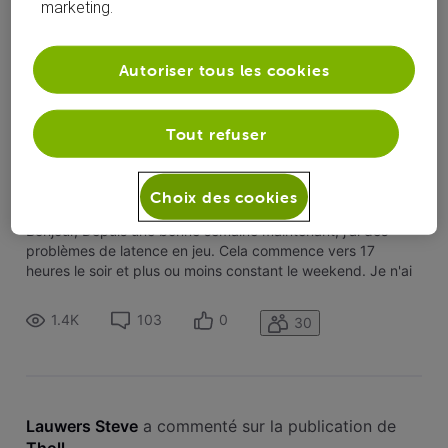
marketing.
Autoriser tous les cookies
Lauwers Steve
 a suivi la publication de 
Tholl
Tout refuser
Latence élevée en jeu
T
Choix des cookies
Bonjour, Depuis une bonne semaine maintenant, j'ai des
problèmes de latence en jeu. Cela commence vers 17
heures le soir et plus ou moins constant le weekend. Je n'ai
aucun autre problème avec ma ligne et au même moment, si
je fais un speedtest, j'ai des valeurs qui me semblent
1.4K
103
0
30
correctes : Auriez-vo
Lauwers Steve
 a commenté sur la publication de 