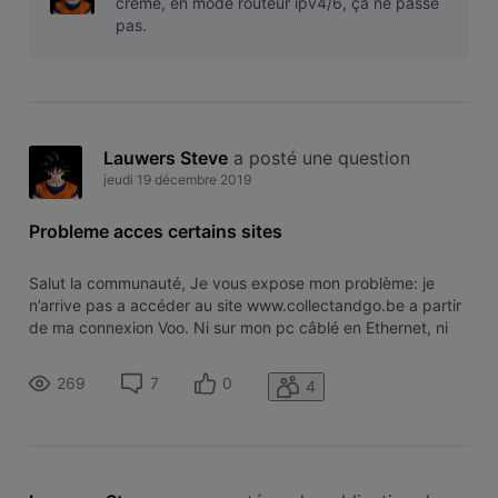
crème, en mode routeur ipv4/6, ça ne passe
pas.
Lauwers Steve
 a posté une question
jeudi 19 décembre 2019
Probleme acces certains sites
Salut la communauté, Je vous expose mon problème: je
n’arrive pas a accéder au site www.collectandgo.be a partir
de ma connexion Voo. Ni sur mon pc câblé en Ethernet, ni
sur mon smartphone en WIFI Par contre si je met mon
smartphone en 4g, j’y accède parfaitement. QQun a une
269
7
0
4
explication? Merci d’ava