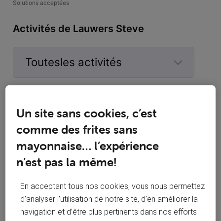
Solutions acceptées
Activités de Lauwers Steve
Toutesles activités
Selected
Toutesles
Lauwers Steve
 a commenté sur la publication de 
activités
Un site sans cookies, c’est
Tholl
comme des frites sans
Latence élevée en jeu
T
mayonnaise… l’expérience
n’est pas la même!
Bonjour, Depuis une bonne semaine maintenant, j'ai des
problèmes de latence en jeu. Cela commence vers 17
heures le soir et plus ou moins constant le weekend. Je n'ai
En acceptant tous nos cookies, vous nous permettez
aucun autre problème avec ma ligne et au même moment, si
d’analyser l’utilisation de notre site, d’en améliorer la
je fais un speedtest, j'ai des valeurs qui me semblent
navigation et d’être plus pertinents dans nos efforts
@Antoine L voila qui est fait merci
correctes : Auriez-vo