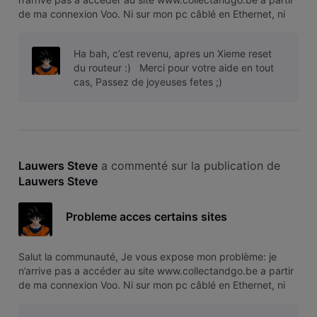
de ma connexion Voo. Ni sur mon pc câblé en Ethernet, ni
sur mon smartphone en WIFI Par contre si je met mon
smartphone en 4g, j’y accède parfaitement. QQun a une
Ha bah, c’est revenu, apres un Xieme reset
explication? Merci d’ava
du routeur :) Merci pour votre aide en tout
cas, Passez de joyeuses fetes ;)
Lauwers Steve
 a commenté sur la publication de 
Lauwers Steve
Probleme acces certains sites
Salut la communauté, Je vous expose mon problème: je
n’arrive pas a accéder au site www.collectandgo.be a partir
de ma connexion Voo. Ni sur mon pc câblé en Ethernet, ni
sur mon smartphone en WIFI Par contre si je met mon
smartphone en 4g, j’y accède parfaitement. QQun a une