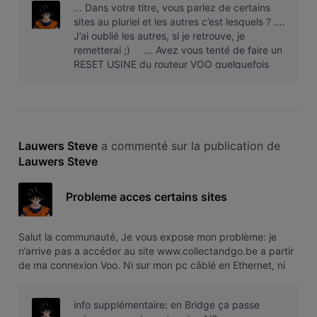
... Dans votre titre, vous parlez de certains
explication? Merci d’ava
sites au pluriel et les autres c’est lesquels ? ….
J’ai oublié les autres, si je retrouve, je
remetterai ;) ... Avez vous tenté de faire un
RESET USINE du routeur VOO quelquefois
qu’un réglage soit
Lauwers Steve
 a commenté sur la publication de 
Lauwers Steve
Probleme acces certains sites
Salut la communauté, Je vous expose mon problème: je
n’arrive pas a accéder au site www.collectandgo.be a partir
de ma connexion Voo. Ni sur mon pc câblé en Ethernet, ni
sur mon smartphone en WIFI Par contre si je met mon
smartphone en 4g, j’y accède parfaitement. QQun a une
info supplémentaire: en Bridge ça passe
explication? Merci d’ava