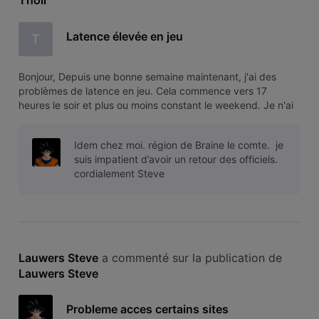
Tholl
Latence élevée en jeu
T
Bonjour, Depuis une bonne semaine maintenant, j'ai des
problèmes de latence en jeu. Cela commence vers 17
heures le soir et plus ou moins constant le weekend. Je n'ai
aucun autre problème avec ma ligne et au même moment, si
je fais un speedtest, j'ai des valeurs qui me semblent
Idem chez moi. région de Braine le comte. je
correctes : Auriez-vo
suis impatient d’avoir un retour des officiels.
cordialement Steve
Lauwers Steve
 a commenté sur la publication de 
Lauwers Steve
Probleme acces certains sites