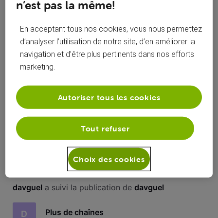
n’est pas la même!
Toutesles
davguel
 a commenté sur la publication de 
davguel
activités
En acceptant tous nos cookies, vous nous permettez
Plus de chaînes
D
d’analyser l’utilisation de notre site, d’en améliorer la
navigation et d’être plus pertinents dans nos efforts
Bonjour, je n’ai plus accès à toutes les chaînes gratuites (
marketing.
Rtbf- Rtl- Tf1-etc…) il me demande de m’abonner à ces
chaînes .
Autoriser tous les cookies
Oui, c’était bien ça. Le problème est résolu
D
après avoir débranché toutes les fiches ainsi
Tout refuser
que la clé wifi et réinitialiser le tout. Merci
Choix des cookies
davguel
 a suivi la publication de 
davguel
Plus de chaînes
D