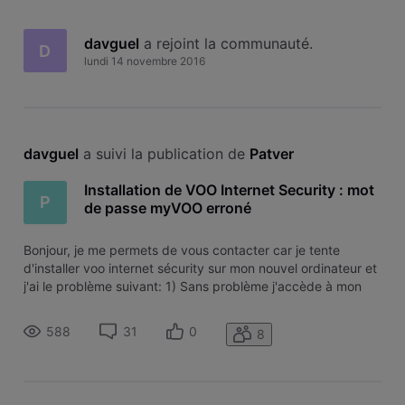
davguel
 a rejoint la communauté.
D
lundi 14 novembre 2016
davguel
 a suivi la publication de 
Patver
Installation de VOO Internet Security : mot
P
de passe myVOO erroné
Bonjour, je me permets de vous contacter car je tente
d'installer voo internet sécurity sur mon nouvel ordinateur et
j'ai le problème suivant: 1) Sans problème j'accède à mon
espace myvoo (donc le mot de passe est correct) 2) je
télécharge le logiciel sans soucis et lorsqu'il s'installe on me
588
31
0
8
demand