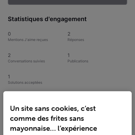
Statistiques d'engagement
0
2
Mentions J'aime reçues
Réponses
2
1
Conversations suivies
Publications
1
Solutions acceptées
Activités de davguel
Un site sans cookies, c’est
comme des frites sans
Toutesles activités
mayonnaise… l’expérience
Selected