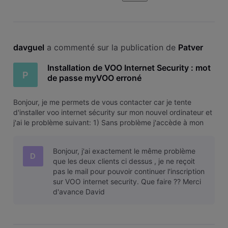
davguel
 a commenté sur la publication de 
Patver
Installation de VOO Internet Security : mot
P
de passe myVOO erroné
Bonjour, je me permets de vous contacter car je tente
d'installer voo internet sécurity sur mon nouvel ordinateur et
j'ai le problème suivant: 1) Sans problème j'accède à mon
espace myvoo (donc le mot de passe est correct) 2) je
télécharge le logiciel sans soucis et lorsqu'il s'installe on me
Bonjour, j'ai exactement le même problème
demand
D
que les deux clients ci dessus , je ne reçoit
pas le mail pour pouvoir continuer l'inscription
sur VOO internet security. Que faire ?? Merci
d'avance David