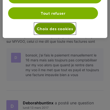
Deborahbuntinx
Tout refuser
Reçu sms facture impayée mais tout est
D
payé dans myVOO
Choix des cookies
Bonjour, J'ai reçu ce matin un sms pour ma dernière facture
me disant que celle-ci n'est pas payée, mais lorsque je vais
sur MYVOO, celui ci me dit que toute mes factures sont
payées (j'ai fait capture d'écran si besoin). Bizarre quand
même! Pourriez-vous me dire ce qu'il en ai, merci d'avance.
bonsoir, j'ai fais le paiement manuellement le
D
16 mars mais sais toujours pas comptabiliser
sur my voo alors que quand je rentre dans
my voo il me met que tout es payé et toujours
une facture impayée bien a vous
Deborahbuntinx
 a posté une question
D
lundi 13 mars 2017