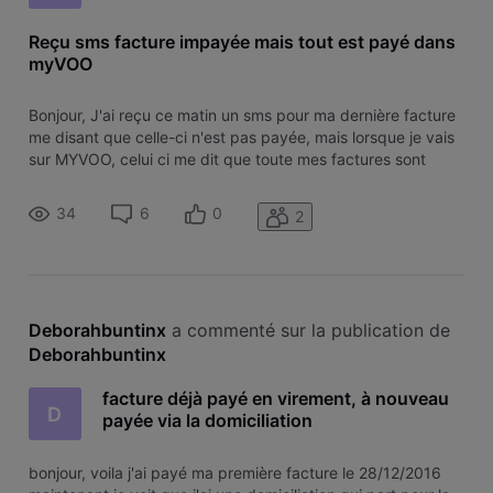
Reçu sms facture impayée mais tout est payé dans
myVOO
Bonjour, J'ai reçu ce matin un sms pour ma dernière facture
me disant que celle-ci n'est pas payée, mais lorsque je vais
sur MYVOO, celui ci me dit que toute mes factures sont
payées (j'ai fait capture d'écran si besoin). Bizarre quand
même! Pourriez-vous me dire ce qu'il en ai, merci d'avance.
34
6
0
2
Deborahbuntinx
 a commenté sur la publication de 
Deborahbuntinx
facture déjà payé en virement, à nouveau
D
payée via la domiciliation
bonjour, voila j'ai payé ma première facture le 28/12/2016