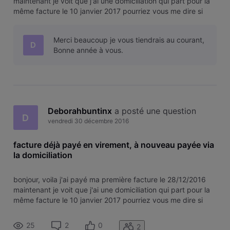
maintenant je voit que j'ai une domiciliation qui part pour la
même facture le 10 janvier 2017 pourriez vous me dire si
cela es normale merci bien a vous et bonne fête de fin
d'année
Merci beaucoup je vous tiendrais au courant,
D
Bonne année à vous.
Deborahbuntinx
 a posté une question
D
vendredi 30 décembre 2016
facture déjà payé en virement, à nouveau payée via
la domiciliation
bonjour, voila j'ai payé ma première facture le 28/12/2016
maintenant je voit que j'ai une domiciliation qui part pour la
même facture le 10 janvier 2017 pourriez vous me dire si
cela es normale merci bien a vous et bonne fête de fin
d'année
25
2
0
2