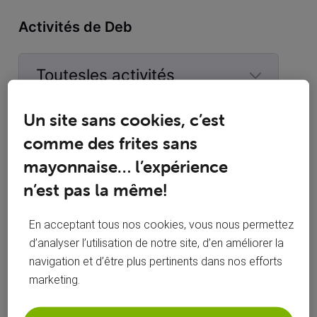
Activités de Deb
Toutesles activités
Selected
Un site sans cookies, c’est
Toutesles
Deb
 a commenté sur la publication de 
Deb
activités
comme des frites sans
mayonnaise… l’expérience
Plus de connexion sur huy
D
n’est pas la même!
Bonjour, depuis hier plus aucune connexion. Tout allait bien,
ensuite dans l'après-midi un technicien (voo ?) a travaillé sur
En acceptant tous nos cookies, vous nous permettez
le poteau en face puis plus rien... y a t il une panne ou ça
d’analyser l’utilisation de notre site, d’en améliorer la
vient de chez-moi ? Merci
navigation et d’être plus pertinents dans nos efforts
Ok merci
marketing.
D