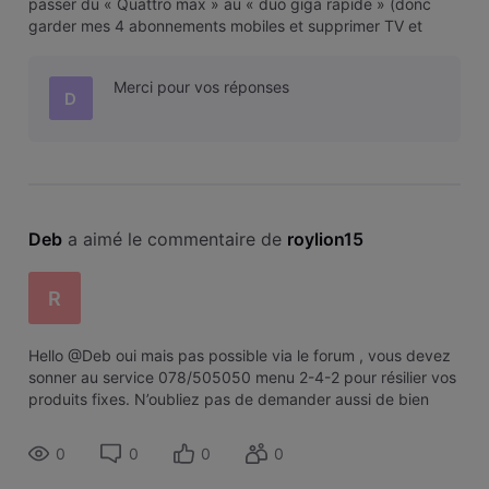
passer du « Quattro max » au « duo giga rapide » (donc
garder mes 4 abonnements mobiles et supprimer TV et
téléphone fixe). Est-ce possible ? Merci
Merci pour vos réponses
D
Deb
 a aimé le commentaire de 
roylion15
R
Hello @Deb oui mais pas possible via le forum , vous devez
sonner au service 078/505050 menu 2-4-2 pour résilier vos
produits fixes. N’oubliez pas de demander aussi de bien
stopper la télédistribution en plus de la TV car parfois ils ne
le font pas.
0
0
0
0