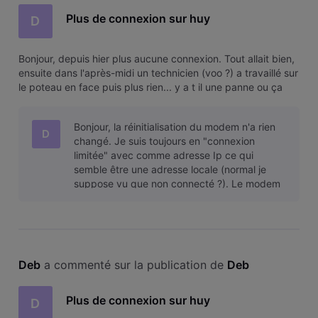
Plus de connexion sur huy
D
Bonjour, depuis hier plus aucune connexion. Tout allait bien,
ensuite dans l'après-midi un technicien (voo ?) a travaillé sur
le poteau en face puis plus rien... y a t il une panne ou ça
vient de chez-moi ? Merci
Bonjour, la réinitialisation du modem n'a rien
D
changé. Je suis toujours en "connexion
limitée" avec comme adresse Ip ce qui
semble être une adresse locale (normal je
suppose vu que non connecté ?). Le modem
est en mode bridge j'ai réinitialisé égalem
Deb
 a commenté sur la publication de 
Deb
Plus de connexion sur huy
D