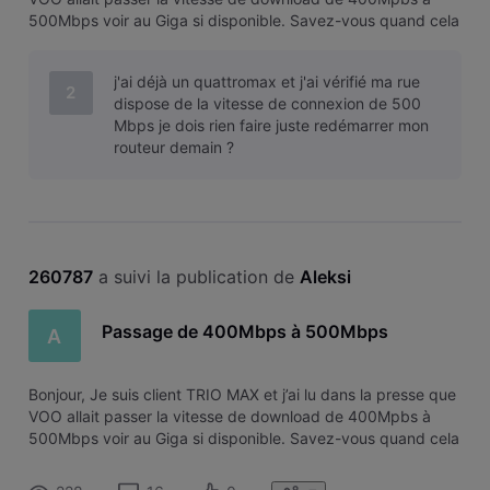
500Mbps voir au Giga si disponible. Savez-vous quand cela
devrait être fait car aucune date n’est mentionnée ? Et si le
Giga est disponible à Jodoigne ? Merci
j'ai déjà un quattromax et j'ai vérifié ma rue
2
dispose de la vitesse de connexion de 500
Mbps je dois rien faire juste redémarrer mon
routeur demain ?
260787
 a suivi la publication de 
Aleksi
Passage de 400Mbps à 500Mbps
A
Bonjour, Je suis client TRIO MAX et j’ai lu dans la presse que
VOO allait passer la vitesse de download de 400Mpbs à
500Mbps voir au Giga si disponible. Savez-vous quand cela
devrait être fait car aucune date n’est mentionnée ? Et si le
Giga est disponible à Jodoigne ? Merci