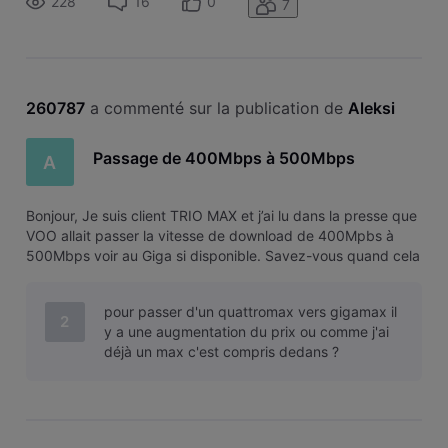
228
16
0
7
260787
 a commenté sur la publication de 
Aleksi
Passage de 400Mbps à 500Mbps
A
Bonjour, Je suis client TRIO MAX et j’ai lu dans la presse que
VOO allait passer la vitesse de download de 400Mpbs à
500Mbps voir au Giga si disponible. Savez-vous quand cela
devrait être fait car aucune date n’est mentionnée ? Et si le
Giga est disponible à Jodoigne ? Merci
pour passer d'un quattromax vers gigamax il
2
y a une augmentation du prix ou comme j'ai
déjà un max c'est compris dedans ?