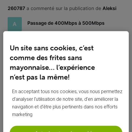
Toutesles
260787
 a commenté sur la publication de 
Aleksi
activités
Passage de 400Mbps à 500Mbps
A
Bonjour, Je suis client TRIO MAX et j’ai lu dans la presse que
VOO allait passer la vitesse de download de 400Mpbs à
Un site sans cookies, c’est
500Mbps voir au Giga si disponible. Savez-vous quand cela
comme des frites sans
devrait être fait car aucune date n’est mentionnée ? Et si le
Giga est disponible à Jodoigne ? Merci
mayonnaise… l’expérience
j'ai été sur myvoo mais je peux pas changer il
2
y a pas d'option il faut téléphoner? merci
n’est pas la même!
En acceptant tous nos cookies, vous nous permettez
d’analyser l’utilisation de notre site, d’en améliorer la
navigation et d’être plus pertinents dans nos efforts
260787
 a commenté sur la publication de 
Aleksi
marketing.
Passage de 400Mbps à 500Mbps
A