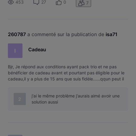
453
27
0
7
260787
 a commenté sur la publication de 
isa71
Cadeau
I
Bjr, Je répond aux conditions ayant pack trio et ne pas
bénéficier de cadeau avant et pourtant pas éligible pour le
cadeau,il y a plus de 15 ans que suis fidèle......qqun peut il
m'expliquer?merci
j'ai le même problème j'aurais aimé avoir une
2
solution aussi