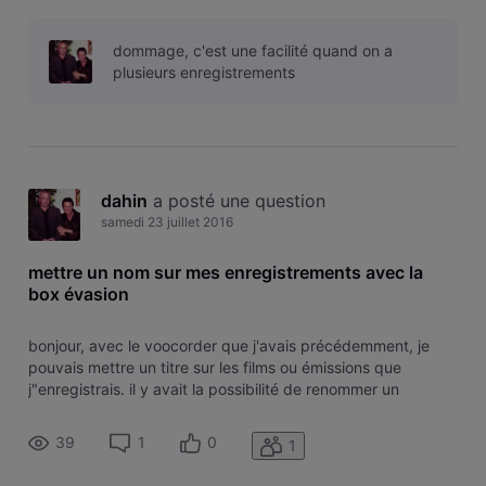
enregistrement. par contre, avec la box évasion que je viens
d'acquérir je ne trouve pas le moyen de titrer un
dommage, c'est une facilité quand on a
enregistrement. merci
plusieurs enregistrements
dahin
 a posté une question
samedi 23 juillet 2016
mettre un nom sur mes enregistrements avec la
box évasion
bonjour, avec le voocorder que j'avais précédemment, je
pouvais mettre un titre sur les films ou émissions que
j"enregistrais. il y avait la possibilité de renommer un
enregistrement. par contre, avec la box évasion que je viens
d'acquérir je ne trouve pas le moyen de titrer un
39
1
0
1
enregistrement. merci