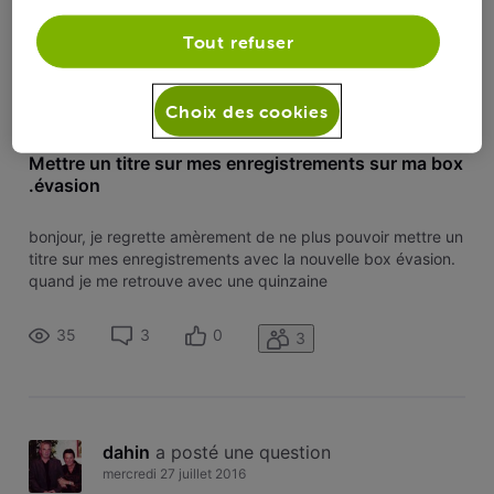
Tout refuser
dahin
 a posté une question
Choix des cookies
mercredi 24 août 2016
Mettre un titre sur mes enregistrements sur ma box
.évasion
bonjour, je regrette amèrement de ne plus pouvoir mettre un
titre sur mes enregistrements avec la nouvelle box évasion.
quand je me retrouve avec une quinzaine
d'enregistrements, il est très difficile de s'y retrouver et de
savoir ce que l'on a enregistré (quelle émission ou quel
35
3
0
3
film?). le seul tru
dahin
 a posté une question
mercredi 27 juillet 2016