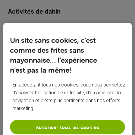
Activités de dahin
Toutesles activités
Un site sans cookies, c’est
Selected
comme des frites sans
Toutesles
dahin
 a commenté sur la publication de 
dahin
mayonnaise… l’expérience
activités
Mettre un titre sur mes enregistrements
n’est pas la même!
sur ma box .évasion
En acceptant tous nos cookies, vous nous permettez
bonjour, je regrette amèrement de ne plus pouvoir mettre un
d’analyser l’utilisation de notre site, d’en améliorer la
titre sur mes enregistrements avec la nouvelle box évasion.
navigation et d’être plus pertinents dans nos efforts
quand je me retrouve avec une quinzaine
d'enregistrements, il est très difficile de s'y retrouver et de
marketing.
savoir ce que l'on a enregistré (quelle émission ou quel
bonjour, un grand merci pour vos
film?). le seul tru
renseignements, ça va m'aider.
Autoriser tous les cookies