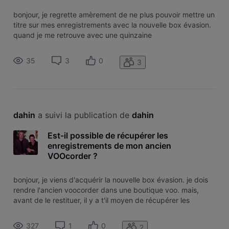
bonjour, je regrette amèrement de ne plus pouvoir mettre un
titre sur mes enregistrements avec la nouvelle box évasion.
quand je me retrouve avec une quinzaine
d'enregistrements, il est très difficile de s'y retrouver et de
savoir ce que l'on a enregistré (quelle émission ou quel
35
3
0
3
film?). le seul tru
dahin
 a suivi la publication de 
dahin
Est-il possible de récupérer les
enregistrements de mon ancien
VOOcorder ?
bonjour, je viens d'acquérir la nouvelle box évasion. je dois
rendre l'ancien voocorder dans une boutique voo. mais,
avant de le restituer, il y a t'il moyen de récupérer les
enregistrements que j'ai réalisés sur ce voocorder. merci
d'avance
327
1
0
2