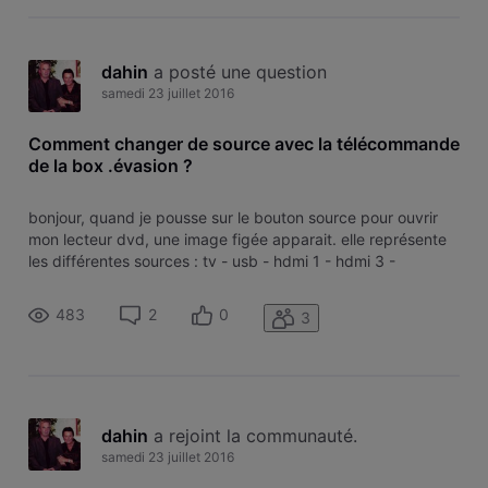
dahin
 a posté une question
samedi 23 juillet 2016
Comment changer de source avec la télécommande
de la box .évasion ?
bonjour, quand je pousse sur le bouton source pour ouvrir
mon lecteur dvd, une image figée apparait. elle représente
les différentes sources : tv - usb - hdmi 1 - hdmi 3 -
parcourir pc - ordinateur .... mais impossible de faire bouger
cette image et de passer d'une source à une autre. je dois
483
2
0
3
alors
dahin
 a rejoint la communauté.
samedi 23 juillet 2016