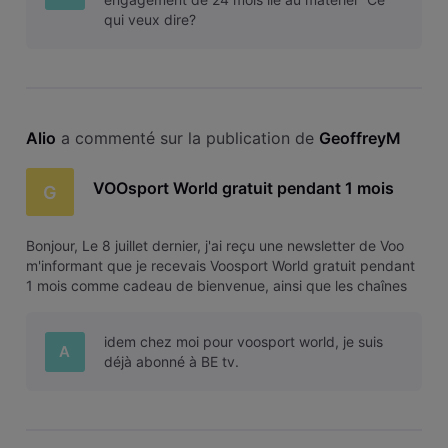
qui veux dire?
Alio
 a commenté sur la publication de 
GeoffreyM
VOOsport World gratuit pendant 1 mois
G
Bonjour, Le 8 juillet dernier, j'ai reçu une newsletter de Voo
m'informant que je recevais Voosport World gratuit pendant
1 mois comme cadeau de bienvenue, ainsi que les chaînes
BeTV. Il me suffisait, pour cela, de naviguer sur les chaînes
correspondantes. Si cela fonctionne très bien pour les chaîn
idem chez moi pour voosport world, je suis
A
déjà abonné à BE tv.