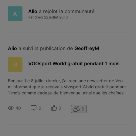
Alio
 a rejoint la communauté.
A
vendredi 22 juillet 2016
Alio
 a suivi la publication de 
GeoffreyM
VOOsport World gratuit pendant 1 mois
G
Bonjour, Le 8 juillet dernier, j'ai reçu une newsletter de Voo
m'informant que je recevais Voosport World gratuit pendant
1 mois comme cadeau de bienvenue, ainsi que les chaînes
BeTV. Il me suffisait, pour cela, de naviguer sur les chaînes
correspondantes. Si cela fonctionne très bien pour les chaîn
40
6
0
5