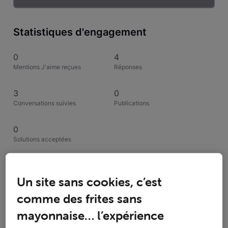
Statistiques d'engagement
0
4
Mentions J'aime reçues
Réponses
3
0
Conversations suivies
Publications
0
Solutions acceptées
Activités de Alio
Un site sans cookies, c’est
comme des frites sans
Toutesles activités
mayonnaise… l’expérience
Selected