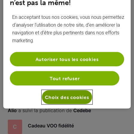
n’est pas la même!
Toutesles
Alio
 a commenté sur la publication de 
Cedebe
activités
En acceptant tous nos cookies, vous nous permettez
Cadeau VOO fidélité
C
d’analyser l’utilisation de notre site, d’en améliorer la
navigation et d’être plus pertinents dans nos efforts
marketing.
Bonjour, le 23/11 je reçois un sms comme quoi je vais
pouvoir choisir un cadeau. Hier, rebelote nouveau message.
Cadeau à choisir dans l’app à partir du 30/11. Depuis minuit,
je scrute l’app mais RIEN. c’est un peu de f.. de ma g…..
Autoriser tous les cookies
Quelles sont exactement les références de la
A
TV. Merci
Tout refuser
Choix des cookies
Alio
 a suivi la publication de 
Cedebe
Cadeau VOO fidélité
C