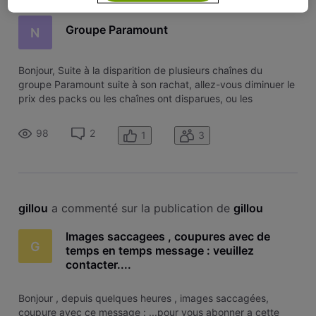
Groupe Paramount
N
Bonjour, Suite à la disparition de plusieurs chaînes du
groupe Paramount suite à son rachat, allez-vous diminuer le
prix des packs ou les chaînes ont disparues, ou les
remplacer par d'autres, et si oui quand ? Merci
98
2
1
3
gillou
 a commenté sur la publication de 
gillou
Images saccagees , coupures avec de
G
temps en temps message : veuillez
contacter....
Bonjour , depuis quelques heures , images saccagées,
coupure avec ce message : ...pour vous abonner a cette