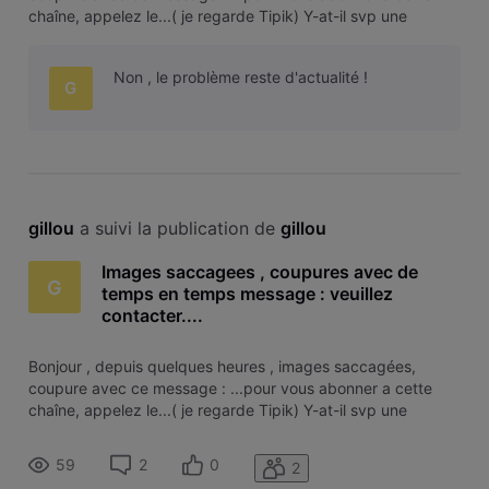
chaîne, appelez le...( je regarde Tipik) Y-at-il svp une
intervention pour le moment sur le réseau code postal 6860
? Merci. Déjà éteint et remise en route sans résultat. Ha , il
Non , le problème reste d'actualité !
semble y avoi
G
gillou
 a suivi la publication de 
gillou
Images saccagees , coupures avec de
G
temps en temps message : veuillez
contacter....
Bonjour , depuis quelques heures , images saccagées,
coupure avec ce message : ...pour vous abonner a cette
chaîne, appelez le...( je regarde Tipik) Y-at-il svp une
intervention pour le moment sur le réseau code postal 6860
? Merci. Déjà éteint et remise en route sans résultat. Ha , il
59
2
0
2
semble y avoi