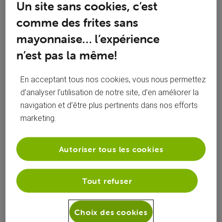
Un site sans cookies, c’est
Activités de gillou
comme des frites sans
mayonnaise… l’expérience
Toutesles activités
n’est pas la même!
Selected
En acceptant tous nos cookies, vous nous permettez
Toutesles
d’analyser l’utilisation de notre site, d’en améliorer la
gillou
 a suivi 
Mon VOOcorder
.
activités
G
navigation et d’être plus pertinents dans nos efforts
jeudi 12 mars 2026
marketing.
Autoriser tous les cookies
gillou
 a suivi 
Mon VOOcorder
.
G
jeudi 12 mars 2026
Tout refuser
Choix des cookies
gillou
 a aimé la publication de 
Nazet