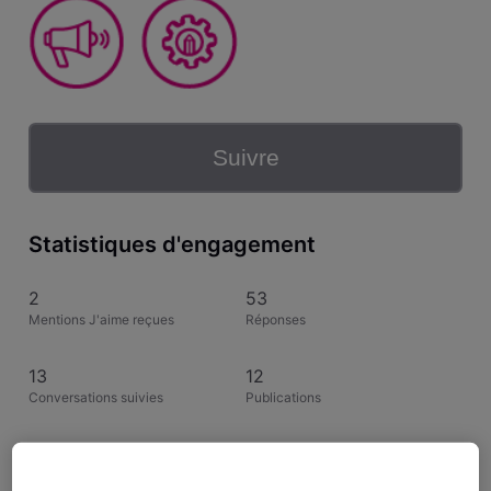
Suivre
Statistiques d'engagement
2
53
Mentions J'aime reçues
Réponses
13
12
Conversations suivies
Publications
1
Solutions acceptées