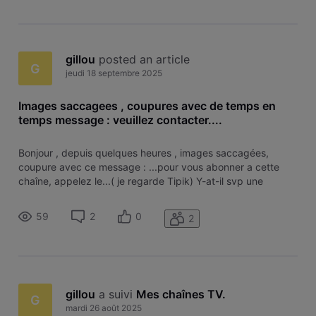
gillou
 posted an article
G
jeudi 18 septembre 2025
Images saccagees , coupures avec de temps en
temps message : veuillez contacter....
Bonjour , depuis quelques heures , images saccagées,
coupure avec ce message : ...pour vous abonner a cette
chaîne, appelez le...( je regarde Tipik) Y-at-il svp une
intervention pour le moment sur le réseau code postal 6860
? Merci. Déjà éteint et remise en route sans résultat. Ha , il
59
2
0
2
semble y avoi
gillou
 a suivi 
Mes chaînes TV
.
G
mardi 26 août 2025