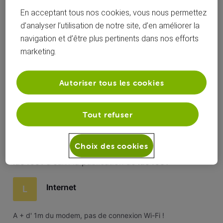
Toutesles
En acceptant tous nos cookies, vous nous permettez
luc4951
 a commenté sur la publication de 
luc4951
activités
d’analyser l’utilisation de notre site, d’en améliorer la
navigation et d’être plus pertinents dans nos efforts
Internet
L
marketing.
A + d' 1m du modem, pas de connexion Wi-Fi !
Autoriser tous les cookies
Merci
L
Tout refuser
Choix des cookies
luc4951
 a suivi la publication de 
luc4951
Internet
L
A + d' 1m du modem, pas de connexion Wi-Fi !