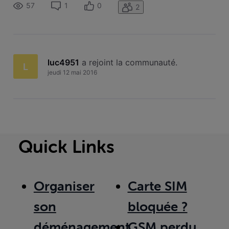
tous les enregistrements. 1ou 2 fois ça va ! Après... Que
57
1
0
2
luc4951
 a rejoint la communauté.
L
jeudi 12 mai 2016
Quick Links
Organiser
Carte SIM
son
bloquée ?
déménagement
GSM perdu