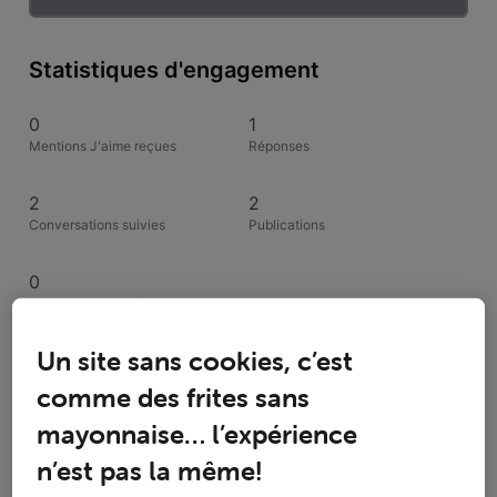
Statistiques d'engagement
0
1
Mentions J'aime reçues
Réponses
2
2
Conversations suivies
Publications
0
Solutions acceptées
Un site sans cookies, c’est
Activités de luc4951
comme des frites sans
mayonnaise… l’expérience
Toutesles activités
n’est pas la même!
Selected