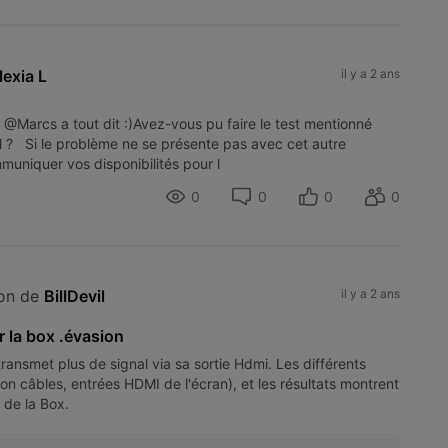
lexia L
il y a 2 ans
 @Marcs a tout dit :)Avez-vous pu faire le test mentionné
il ? Si le problème ne se présente pas avec cet autre
muniquer vos disponibilités pour l
0
0
0
0
on de 
BillDevil
il y a 2 ans
 la box .évasion
ansmet plus de signal via sa sortie Hdmi. Les différents
tion câbles, entrées HDMI de l'écran), et les résultats montrent
 de la Box.