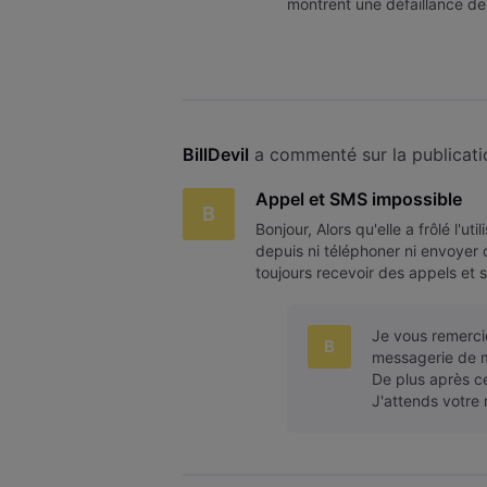
montrent une défaillance de 
BillDevil
 a commenté sur la publicati
Appel et SMS impossible
B
Bonjour, Alors qu'elle a frôlé l'ut
depuis ni téléphoner ni envoyer d
toujours recevoir des appels et 
Je vous remercie
B
messagerie de m
De plus après ce
J'attends votre 