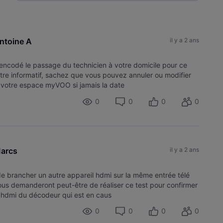
Selected
Toutesles
activités
ntoine A
il y a 2 ans
 encodé le passage du technicien à votre domicile pour ce
itre informatif, sachez que vous pouvez annuler ou modifier
 votre espace myVOO si jamais la date
0
0
0
0
arcs
il y a 2 ans
de brancher un autre appareil hdmi sur la même entrée télé
ous demanderont peut-être de réaliser ce test pour confirmer
e hdmi du décodeur qui est en caus
0
0
0
0