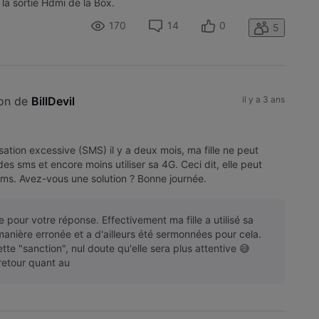
la sortie Hdmi de la Box.
170
14
0
5
on de 
BillDevil
il y a 3 ans
ilisation excessive (SMS) il y a deux mois, ma fille ne peut
es sms et encore moins utiliser sa 4G. Ceci dit, elle peut
sms. Avez-vous une solution ? Bonne journée.
 pour votre réponse. Effectivement ma fille a utilisé sa
anière erronée et a d'ailleurs été sermonnées pour cela.
tte "sanction", nul doute qu'elle sera plus attentive 😅
retour quant au