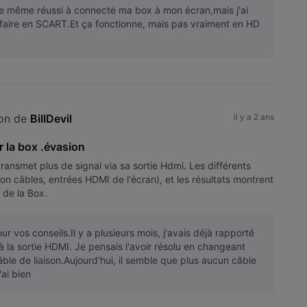
 de même réussi à connecté ma box à mon écran,mais j'ai
e faire en SCART.Et ça fonctionne, mais pas vraiment en HD
on de 
BillDevil
il y a 2 ans
 la box .évasion
ansmet plus de signal via sa sortie Hdmi. Les différents
tion câbles, entrées HDMI de l'écran), et les résultats montrent
 de la Box.
ur vos conseils.Il y a plusieurs mois, j'avais déjà rapporté
à la sortie HDMI. Je pensais l'avoir résolu en changeant
ble de liaison.Aujourd'hui, il semble que plus aucun câble
'ai bien