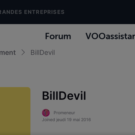
RANDES ENTREPRISES
Forum
VOOassista
ement
BillDevil
BillDevil
Promeneur
Joined
jeudi 19 mai 2016