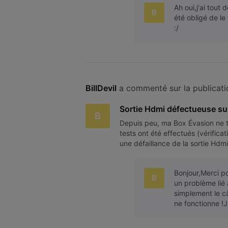
Ah oui,j'ai tout
B
été obligé de l
:/
BillDevil
 a commenté sur la publicati
Sortie Hdmi défectueuse sur
B
Depuis peu, ma Box Évasion ne tr
tests ont été effectués (vérifica
une défaillance de la sortie Hdmi
Bonjour,Merci po
B
un problème lié 
simplement le câ
ne fonctionne !J