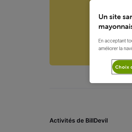
B
Un site sa
mayonnais
En acceptant tou
améliorer la nav
Choix 
Activités de BillDevil