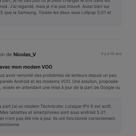
 part, je ne sais pas où je peux changer le dns dans les
id. J'ai regardé, mais je n'ai pas trouvé. Aussi bien sur
S que la Samsung. Toutes les deux sous Lolipop 5;01 et
on de 
Nicolas_V
il y a 10 ans
fi avec mon modem VOO
nous avoir remonté des problèmes de lenteurs depuis un peu
pareils Android et les modems VOO. Une solution, proposée
m, existe en attendant une mise à jour de la part de Google ou
 part j'ai un modem Technicolor. Lorsque IPV 6 est actif,
. Mes tablettes et smartphones sont sous android 5.01
et n'ont pas été mis à jour. Ils ont fonctionné correctement
 fonctionne