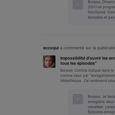
Bonjour, Dimanc
E
(501) en progra
fonctionné. Enr
épisodes et peux
eccoqui
 a commenté sur la publicati
Impossibilité d'ouvrir les e
tous les épisodes"
Bonsoir, Comme indiqué dans le ti
comme ceux par "enregistrement d
bibliothèque. J'ai redémarré plus
même pas les effacés. J'ai tenté
Bonjour, Je tien
E
enregistré deux 
visualiser. Lorsq
Épisodes enreg