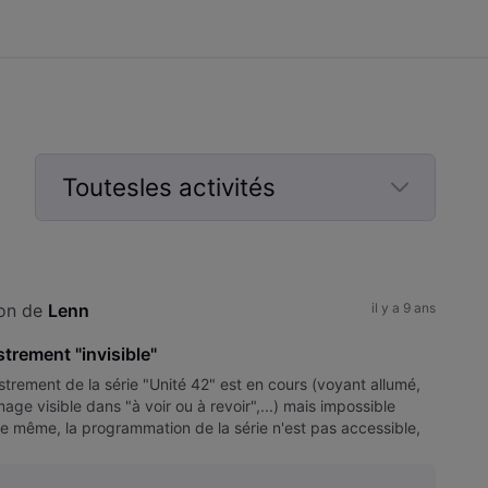
Toutesles activités
Selected
Toutesles
activités
on de 
Lenn
il y a 9 ans
strement "invisible"
strement de la série "Unité 42" est en cours (voyant allumé,
age visible dans "à voir ou à revoir",...) mais impossible
De même, la programmation de la série n'est pas accessible,