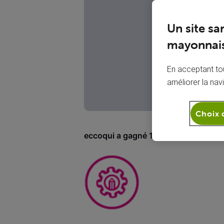
E
Un site sa
mayonnais
En acceptant tou
améliorer la nav
Choix 
eccoqui a gagné 1 badge
(Afficher l