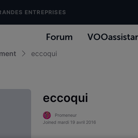
RANDES ENTREPRISES
Forum
VOOassista
ement
eccoqui
eccoqui
Promeneur
Joined
mardi 19 avril 2016