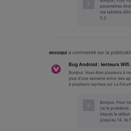
Bonjour, Pour ma
E
paramètres Andro
ma tablette ASU
5.2
eccoqui
 a commenté sur la publicati
Bug Android : lenteurs Wi
Bonjour, Vous êtes plusieurs à 
plus d'une semaine entre des ap
à plusieurs reprises sur Le Foru
une meilleure solution de
Bonjour, Pour ma
E
j'ai le problème
depuis le début 
jusqu'au 14. Ils