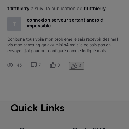
tititthierry
 a suivi la publication de 
tititthierry
connexion serveur sortant android
T
impossible
Bonjour a tous,voila mon problème,je sais recevoir des mail
via mon samsung galaxy mini s4 mais je ne sais pas en
envoyer. j'ai pourtant configuré comme indiqué mais
toujours le même message d'erreur . je suis chez Mobistar et
mon adresse mail est chez Brutele. qui peut m'aider
145
7
0
4
svp,merci d'avance
Quick Links