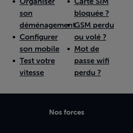
Organiser
Carte SIM
son
bloquée ?
déménagement
GSM perdu
Configurer
ou volé ?
son mobile
Mot de
Test votre
passe wifi
vitesse
perdu ?
Nos forces