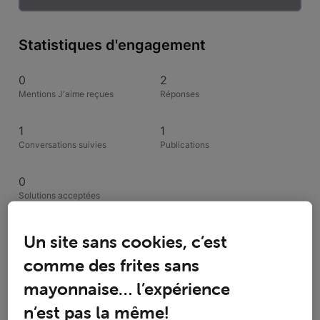
Statistiques d'engagement
0
2
Mentions J'aime reçues
Réponses
1
1
Conversations suivies
Publications
0
Solutions acceptées
Activités de tititthierry
Un site sans cookies, c’est
comme des frites sans
Toutesles activités
mayonnaise… l’expérience
Selected
n’est pas la même!