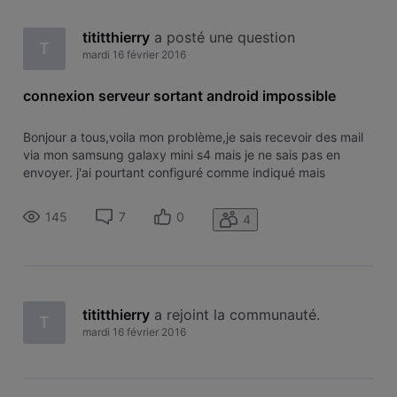
tititthierry
 a posté une question
T
mardi 16 février 2016
connexion serveur sortant android impossible
Bonjour a tous,voila mon problème,je sais recevoir des mail
via mon samsung galaxy mini s4 mais je ne sais pas en
envoyer. j'ai pourtant configuré comme indiqué mais
toujours le même message d'erreur . je suis chez Mobistar et
mon adresse mail est chez Brutele. qui peut m'aider
145
7
0
4
svp,merci d'avance
tititthierry
 a rejoint la communauté.
T
mardi 16 février 2016