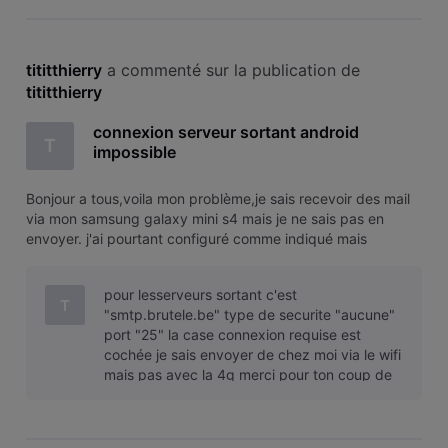
tititthierry
 a commenté sur la publication de 
tititthierry
connexion serveur sortant android
T
impossible
Bonjour a tous,voila mon problème,je sais recevoir des mail
via mon samsung galaxy mini s4 mais je ne sais pas en
envoyer. j'ai pourtant configuré comme indiqué mais
toujours le même message d'erreur . je suis chez Mobistar et
mon adresse mail est chez Brutele. qui peut m'aider
pour lesserveurs sortant c'est
svp,merci d'avance
T
"smtp.brutele.be" type de securite "aucune"
port "25" la case connexion requise est
cochée je sais envoyer de chez moi via le wifi
mais pas avec la 4g merci pour ton coup de
main