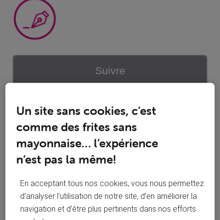
Suivre
Un site sans cookies, c’est
Statistiques d'engagement
comme des frites sans
0
0
mayonnaise… l’expérience
Mentions J'aime reçues
Réponses
n’est pas la même!
1
1
Conversations suivies
Publications
En acceptant tous nos cookies, vous nous permettez
d’analyser l’utilisation de notre site, d’en améliorer la
0
navigation et d’être plus pertinents dans nos efforts
Solutions acceptées